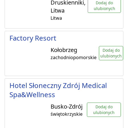
Druskienniki,
Dodaj do
ulubionych
Litwa
Litwa
Factory Resort
Kołobrzeg
Dodaj do
ulubionych
zachodniopomorskie
Hotel Słoneczny Zdrój Medical
Spa&Wellness
Busko-Zdrój
Dodaj do
ulubionych
świętokrzyskie