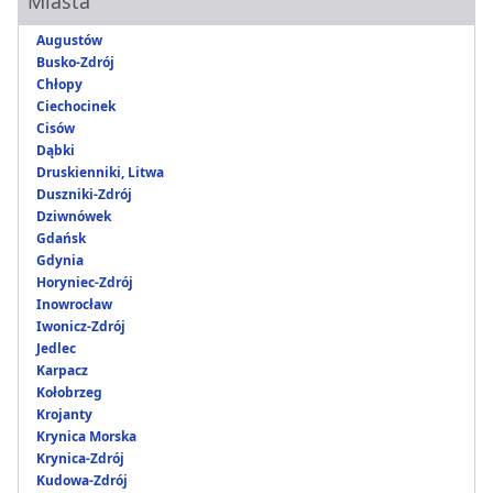
Miasta
Augustów
Busko-Zdrój
Chłopy
Ciechocinek
Cisów
Dąbki
Druskienniki, Litwa
Duszniki-Zdrój
Dziwnówek
Gdańsk
Gdynia
Horyniec-Zdrój
Inowrocław
Iwonicz-Zdrój
Jedlec
Karpacz
Kołobrzeg
Krojanty
Krynica Morska
Krynica-Zdrój
Kudowa-Zdrój