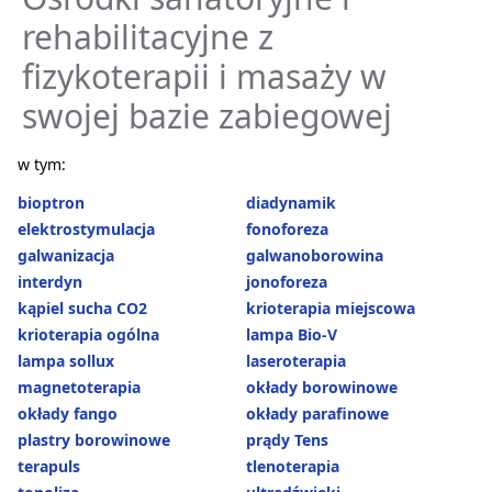
rehabilitacyjne z
fizykoterapii i masaży w
swojej bazie zabiegowej
w tym:
bioptron
diadynamik
elektrostymulacja
fonoforeza
galwanizacja
galwanoborowina
interdyn
jonoforeza
kąpiel sucha CO2
krioterapia miejscowa
krioterapia ogólna
lampa Bio-V
lampa sollux
laseroterapia
magnetoterapia
okłady borowinowe
okłady fango
okłady parafinowe
plastry borowinowe
prądy Tens
terapuls
tlenoterapia