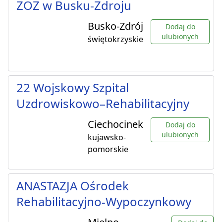
ZOZ w Busku-Zdroju
Busko-Zdrój
Dodaj do
ulubionych
świętokrzyskie
22 Wojskowy Szpital
Uzdrowiskowo–Rehabilitacyjny
Ciechocinek
Dodaj do
ulubionych
kujawsko-
pomorskie
ANASTAZJA Ośrodek
Rehabilitacyjno-Wypoczynkowy