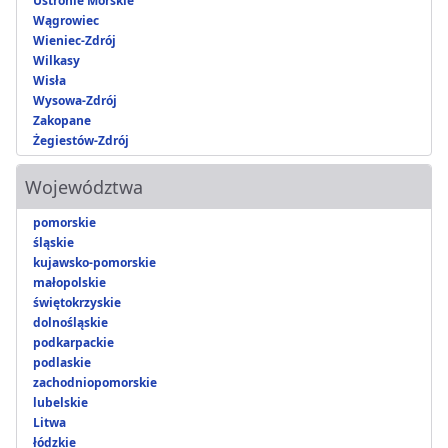
Ustronie Morskie
Wągrowiec
Wieniec-Zdrój
Wilkasy
Wisła
Wysowa-Zdrój
Zakopane
Żegiestów-Zdrój
Województwa
pomorskie
śląskie
kujawsko-pomorskie
małopolskie
świętokrzyskie
dolnośląskie
podkarpackie
podlaskie
zachodniopomorskie
lubelskie
Litwa
łódzkie