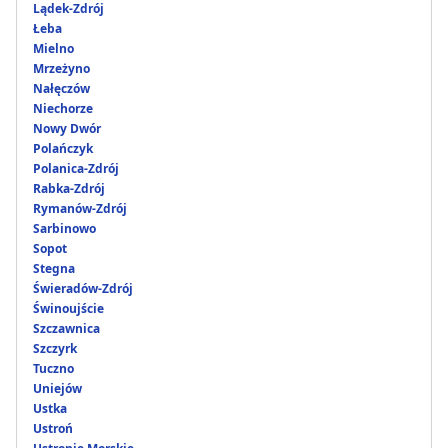
Lądek-Zdrój
Łeba
Mielno
Mrzeżyno
Nałęczów
Niechorze
Nowy Dwór
Polańczyk
Polanica-Zdrój
Rabka-Zdrój
Rymanów-Zdrój
Sarbinowo
Sopot
Stegna
Świeradów-Zdrój
Świnoujście
Szczawnica
Szczyrk
Tuczno
Uniejów
Ustka
Ustroń