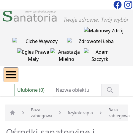
Ulubione (0)
Baza
Baza
fizykoterapia
zabiegowa
zabiegowa
Strona główna
Ośrodki sanatoryjne i