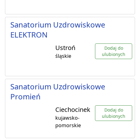
Sanatorium Uzdrowiskowe
ELEKTRON
Ustroń
Dodaj do
ulubionych
śląskie
Sanatorium Uzdrowiskowe
Promień
Ciechocinek
Dodaj do
ulubionych
kujawsko-
pomorskie