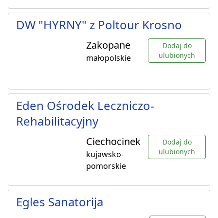
DW "HYRNY" z Poltour Krosno
Zakopane
Dodaj do
ulubionych
małopolskie
Eden Ośrodek Leczniczo-
Rehabilitacyjny
Ciechocinek
Dodaj do
ulubionych
kujawsko-
pomorskie
Egles Sanatorija