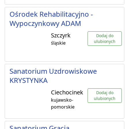
Ośrodek Rehabilitacyjno -
Wypoczynkowy ADAM
Szczyrk
Dodaj do
ulubionych
śląskie
Sanatorium Uzdrowiskowe
KRYSTYNKA
Ciechocinek
Dodaj do
ulubionych
kujawsko-
pomorskie
Sanatorium Gracja