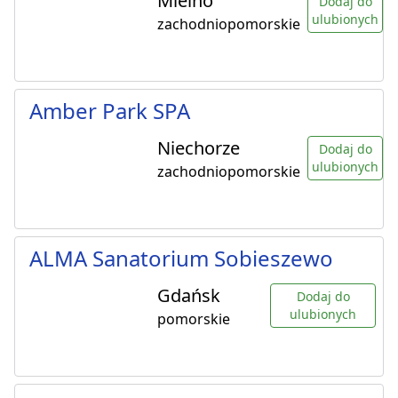
Mielno
Dodaj do
ulubionych
zachodniopomorskie
Amber Park SPA
Niechorze
Dodaj do
ulubionych
zachodniopomorskie
ALMA Sanatorium Sobieszewo
Gdańsk
Dodaj do
ulubionych
pomorskie