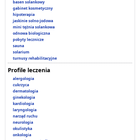
basen solankowy
gabinet kosmetyczny
hipoterapia
jaskinie solno-jodowa
mini tężnia solankowa
odnowa biologiczna
pobyty lecznicze
sauna
solarium
turnusy rehabilitacyjne
Profile leczenia
alergologia
cukrzyca
dermatologia
ginekologia
kardiologia
laryngologia
narząd ruchu
neurologia
okulistyka
onkologia