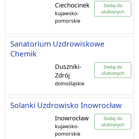
Ciechocinek
Dodaj do
ulubionych
kujawsko-
pomorskie
Sanatorium Uzdrowiskowe
Chemik
Duszniki-
Dodaj do
ulubionych
Zdrój
dolnośląskie
Solanki Uzdrowisko Inowrocław
Inowrocław
Dodaj do
ulubionych
kujawsko-
pomorskie