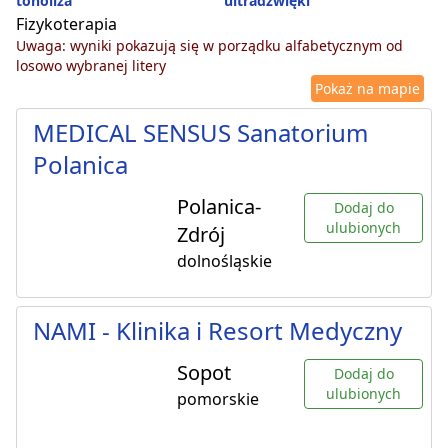
tonoliza
ultradźwięki
Fizykoterapia
Uwaga: wyniki pokazują się w porządku alfabetycznym od
losowo wybranej litery
Pokaż na mapie
MEDICAL SENSUS Sanatorium
Polanica
Polanica-
Dodaj do
ulubionych
Zdrój
dolnośląskie
NAMI - Klinika i Resort Medyczny
Sopot
Dodaj do
ulubionych
pomorskie