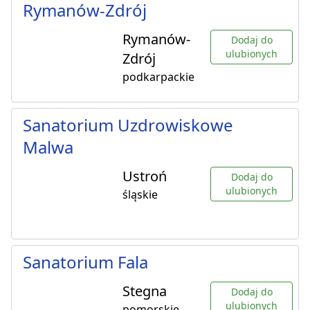
Rymanów-Zdrój
Rymanów-
Dodaj do
ulubionych
Zdrój
podkarpackie
Sanatorium Uzdrowiskowe
Malwa
Ustroń
Dodaj do
ulubionych
śląskie
Sanatorium Fala
Stegna
Dodaj do
ulubionych
pomorskie