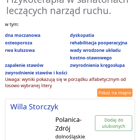
leczących narząd ruchu.
w tym:
dna moczanowa
dyskopatia
osteoporoza
rehabilitacja pooperacyjna
rwa kulszowa
wady wrodzone układu
kostno-stawowego
zapalenie stawów
zwyrodnienia kręgosłupa
zwyrodnienie stawów i kości
Uwaga: wyniki pokazują się w porządku alfabetycznym od
losowo wybranej litery
Pokaż na mapie
Willa Storczyk
Polanica-
Dodaj do
ulubionych
Zdrój
dolnośląskie