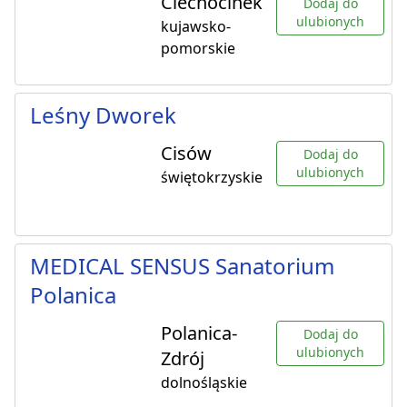
Ciechocinek
Dodaj do
ulubionych
kujawsko-
pomorskie
Leśny Dworek
Cisów
Dodaj do
ulubionych
świętokrzyskie
MEDICAL SENSUS Sanatorium
Polanica
Polanica-
Dodaj do
ulubionych
Zdrój
dolnośląskie