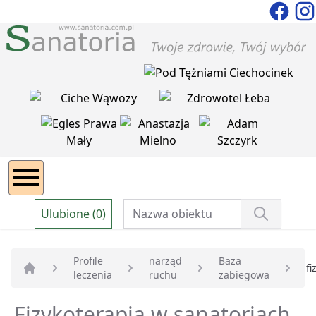
Ulubione (0)
Profile
narząd
Baza
fi
leczenia
ruchu
zabiegowa
Strona główna
Fizykoterapia w sanatoriach