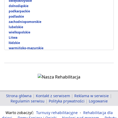
świętokrzyskie
dolnośląskie
podkarpackie
podlaskie
zachodniopomorskie
lubelskie
wielkopolskie
Litwa
łódzkie
warmińsko-mazurskie
Strona główna
|
Kontakt z serwisem
|
Reklama w serwisie
|
Regulamin serwisu
|
Polityka prywatności
|
Logowanie
Warto zobaczyć:
Turnusy rehabilitacyjne
-
Rehabilitacja dla
dzieci
-
Domy Seniora i Opieki
-
Noclegi nad morzem
-
Pobyty