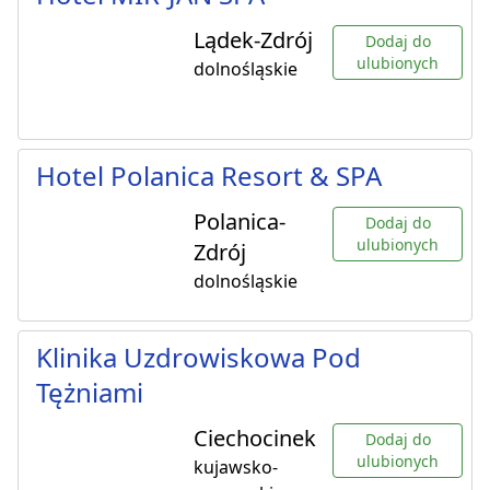
Lądek-Zdrój
Dodaj do
ulubionych
dolnośląskie
Hotel Polanica Resort & SPA
Polanica-
Dodaj do
ulubionych
Zdrój
dolnośląskie
Klinika Uzdrowiskowa Pod
Tężniami
Ciechocinek
Dodaj do
ulubionych
kujawsko-