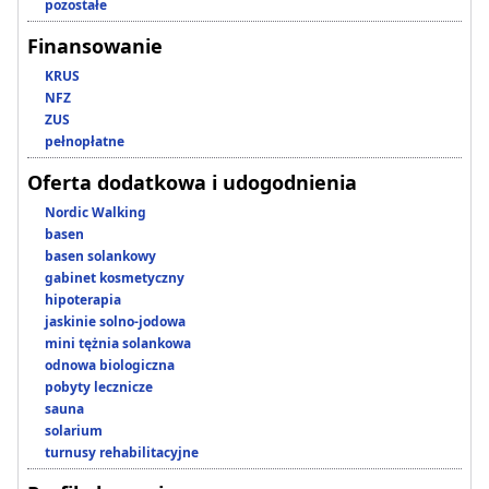
pozostałe
Finansowanie
KRUS
NFZ
ZUS
pełnopłatne
Oferta dodatkowa i udogodnienia
Nordic Walking
basen
basen solankowy
gabinet kosmetyczny
hipoterapia
jaskinie solno-jodowa
mini tężnia solankowa
odnowa biologiczna
pobyty lecznicze
sauna
solarium
turnusy rehabilitacyjne