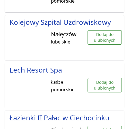
pomorskie
Kolejowy Szpital Uzdrowiskowy
Nałęczów
Dodaj do
ulubionych
lubelskie
Lech Resort Spa
Łeba
Dodaj do
ulubionych
pomorskie
Łazienki II Pałac w Ciechocinku