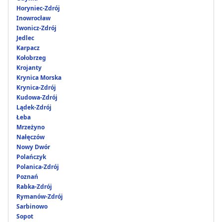
Horyniec-Zdrój
Inowrocław
Iwonicz-Zdrój
Jedlec
Karpacz
Kołobrzeg
Krojanty
Krynica Morska
Krynica-Zdrój
Kudowa-Zdrój
Lądek-Zdrój
Łeba
Mrzeżyno
Nałęczów
Nowy Dwór
Polańczyk
Polanica-Zdrój
Poznań
Rabka-Zdrój
Rymanów-Zdrój
Sarbinowo
Sopot