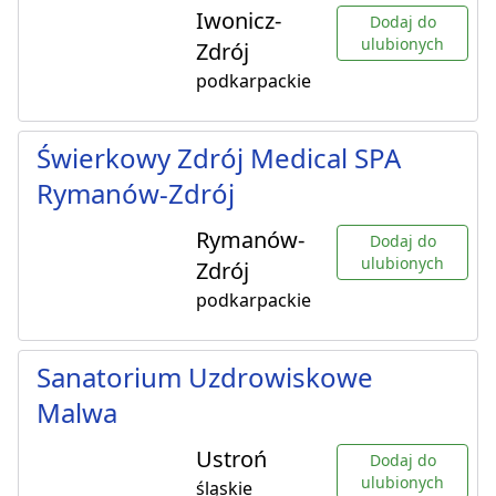
Iwonicz-
Dodaj do
ulubionych
Zdrój
podkarpackie
Świerkowy Zdrój Medical SPA
Rymanów-Zdrój
Rymanów-
Dodaj do
ulubionych
Zdrój
podkarpackie
Sanatorium Uzdrowiskowe
Malwa
Ustroń
Dodaj do
ulubionych
śląskie