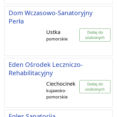
Dom Wczasowo-Sanatoryjny
Perła
Ustka
Dodaj do
ulubionych
pomorskie
Eden Ośrodek Leczniczo-
Rehabilitacyjny
Ciechocinek
Dodaj do
ulubionych
kujawsko-
pomorskie
Egles Sanatorija