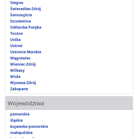
Stegna
Świeradów-Zdrój
Świnoujście
Szczawnica
Szklarska Poręba
Tuczno
Ustka
Ustroń
Ustronie Morskie
Wągrowiec
Wieniec-Zdrój
Wilkasy
Wisła
Wysowa-Zdrój
Zakopane
Województwa
pomorskie
śląskie
kujawsko-pomorskie
małopolskie