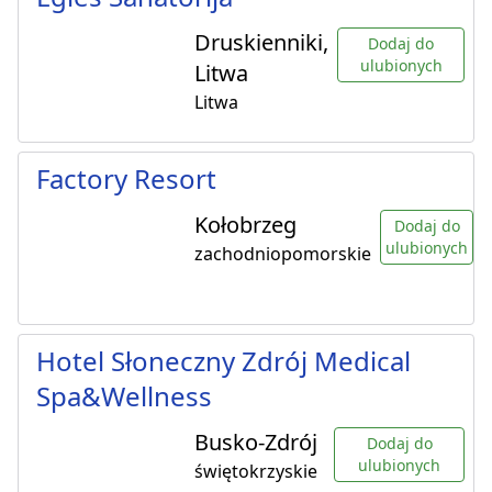
Druskienniki,
Dodaj do
ulubionych
Litwa
Litwa
Factory Resort
Kołobrzeg
Dodaj do
ulubionych
zachodniopomorskie
Hotel Słoneczny Zdrój Medical
Spa&Wellness
Busko-Zdrój
Dodaj do
ulubionych
świętokrzyskie