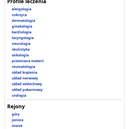
Profile leczenia
alergologia
cukrzyca
dermatologia
ginekologia
kardiologia
laryngologia
neurologia
okulistyka
onkologia
przemiana materii
reumatologia
układ krążenia
układ nerwowy
układ oddechowy
układ pokarmowy
urologia
Rejony
góry
jeziora
morze