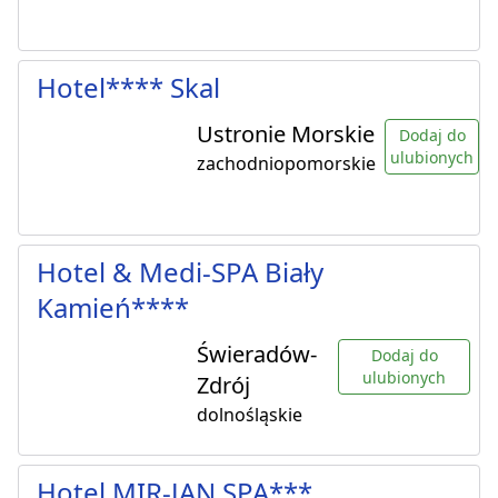
Hotel**** Skal
Ustronie Morskie
Dodaj do
ulubionych
zachodniopomorskie
Hotel & Medi-SPA Biały
Kamień****
Świeradów-
Dodaj do
ulubionych
Zdrój
dolnośląskie
Hotel MIR-JAN SPA***