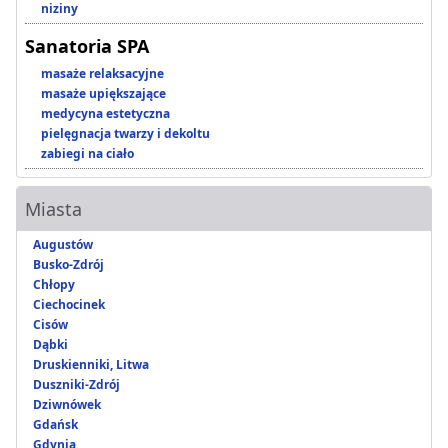
niziny
Sanatoria SPA
masaże relaksacyjne
masaże upiększające
medycyna estetyczna
pielęgnacja twarzy i dekoltu
zabiegi na ciało
Miasta
Augustów
Busko-Zdrój
Chłopy
Ciechocinek
Cisów
Dąbki
Druskienniki, Litwa
Duszniki-Zdrój
Dziwnówek
Gdańsk
Gdynia