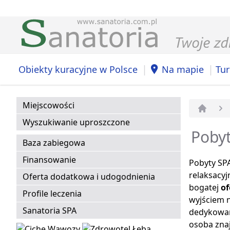
|
|
Obiekty kuracyjne w Polsce
Na mapie
Tur
Miejscowości
Strona 
Wyszukiwanie uproszczone
Poby
Baza zabiegowa
Finansowanie
Pobyty SPA
relaksacyj
Oferta dodatkowa i udogodnienia
bogatej
of
Profile leczenia
wyjściem n
Sanatoria SPA
dedykowane
osoba znaj