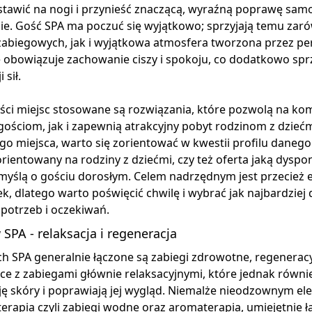
stawić na nogi i przynieść znaczącą, wyraźną poprawę sam
ie. Gość SPA ma poczuć się wyjątkowo; sprzyjają temu zar
zabiegowych, jak i wyjątkowa atmosfera tworzona przez pe
 obowiązuje zachowanie ciszy i spokoju, co dodatkowo sprz
 sił.
ści miejsc stosowane są rozwiązania, które pozwolą na k
gościom, jak i zapewnią atrakcyjny pobyt rodzinom z dzie
o miejsca, warto się zorientować w kwestii profilu daneg
orientowany na rodziny z dziećmi, czy też oferta jaką dysp
myślą o gościu dorosłym. Celem nadrzędnym jest przecież 
, dlatego warto poświęcić chwilę i wybrać jak najbardzie
potrzeb i oczekiwań.
 SPA - relaksacja i regeneracja
h SPA generalnie łączone są zabiegi zdrowotne, regeneracy
ce z zabiegami głównie relaksacyjnymi, które jednak równi
ję skóry i poprawiają jej wygląd. Niemalże nieodzownym 
terapia czyli zabiegi wodne oraz aromaterapia, umiejętnie 