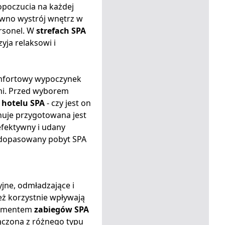
opoczucia na każdej
ówno wystrój wnętrz w
rsonel. W
strefach SPA
yja relaksowi i
omfortowy wypoczynek
ćmi. Przed wyborem
o
hotelu SPA
- czy jest on
onuje przygotowana jest
efektywny i udany
j dopasowany pobyt SPA
jne, odmładzające i
eż korzystnie wpływają
elementem
zabiegów SPA
łączona z różnego typu