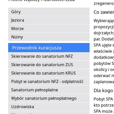
zregenerow
Góry
Co zawier
Jeziora
Wybierając
propozycji
Morze
dojrzałyc
Niziny
par. Doda
SPA ujęte
Przewodnik kuracjusza
właściwie 
Skierowanie do sanatorium NFZ
dodatkowy
pobytów S
Skierowanie do sanatorium ZUS
okolicy i 
Skierowanie do sanatorium KRUS
oderwać my
Pobyt w sanatorium NFZ - odpłatność
zaplanowa
Sanatorium pełnopłatne
Dla kogo 
Wybór sanatorium pełnopłatnego
Pobyt SPA
kto potrz
Uzdrowiska
SPA może 