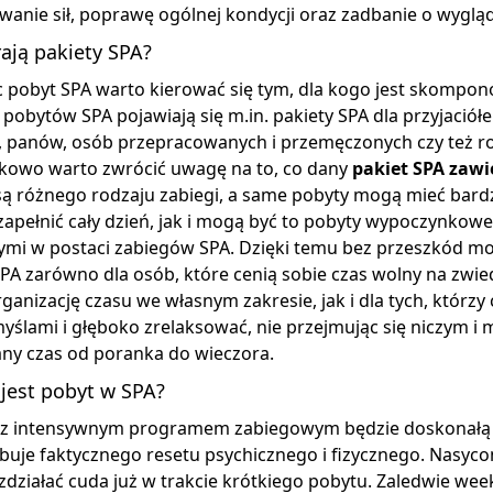
anie sił, poprawę ogólnej kondycji oraz zadbanie o wyglą
ają pakiety SPA?
 pobyt SPA warto kierować się tym, dla kogo jest skompon
 pobytów SPA pojawiają się m.in. pakiety SPA dla przyjaciół
h, panów, osób przepracowanych i przemęczonych czy też r
tkowo warto zwrócić uwagę na to, co dany
pakiet SPA zawi
 są różnego rodzaju zabiegi, a same pobyty mogą mieć bar
zapełnić cały dzień, jak i mogą być to pobyty wypoczynkow
mi w postaci zabiegów SPA. Dzięki temu bez przeszkód mo
PA zarówno dla osób, które cenią sobie czas wolny na zwi
organizację czasu we własnym zakresie, jak i dla tych, którzy 
ślami i głęboko zrelaksować, nie przejmując się niczym i m
ny czas od poranka do wieczora.
jest pobyt w SPA?
 z intensywnym programem zabiegowym będzie doskonałą 
ebuje faktycznego resetu psychicznego i fizycznego. Nasy
zdziałać cuda już w trakcie krótkiego pobytu. Zaledwie w