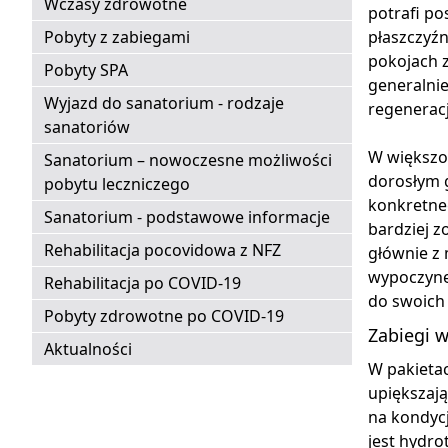
Wczasy zdrowotne
potrafi po
Pobyty z zabiegami
płaszczyźn
pokojach 
Pobyty SPA
generalnie
Wyjazd do sanatorium - rodzaje
regeneracji
sanatoriów
W większo
Sanatorium – nowoczesne możliwości
dorosłym 
pobytu leczniczego
konkretneg
Sanatorium - podstawowe informacje
bardziej z
Rehabilitacja pocovidowa z NFZ
głównie z 
wypoczynek
Rehabilitacja po COVID-19
do swoich 
Pobyty zdrowotne po COVID-19
Zabiegi w
Aktualności
W pakietac
upiększają
na kondyc
jest hydro