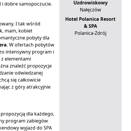
Uzdrowiskowy
d i dobre samopoczucie.
Nałęczów
Hotel Polanica Resort
owany. I tak wśród
& SPA
ek, mam, kobiet
Polanica-Zdrój
omantyczne pobyty dla
era
. W ofertach pobytów
dzo intensywny program i
e z elementami
żna znaleźć propozycje
edzanie odwiedzanej
chcą się całkowicie
ając z góry atrakcyjnie
propozycją dla każdego,
cony program zabiegów
eekendowy wyjazd do SPA