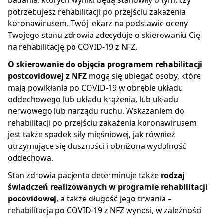
badania, których wyniki będą stanowiły o tym, czy
potrzebujesz rehabilitacji po przejściu zakażenia
koronawirusem. Twój lekarz na podstawie oceny
Twojego stanu zdrowia zdecyduje o skierowaniu Cię
na rehabilitację po COVID-19 z NFZ.
O skierowanie do objęcia programem rehabilitacji
postcovidowej z NFZ
mogą się ubiegać osoby, które
mają powikłania po COVID-19 w obrębie układu
oddechowego lub układu krążenia, lub układu
nerwowego lub narządu ruchu. Wskazaniem do
rehabilitacji po przejściu zakażenia koronawirusem
jest także spadek siły mięśniowej, jak również
utrzymujące się duszności i obniżona wydolność
oddechowa.
Stan zdrowia pacjenta determinuje także
rodzaj
świadczeń realizowanych w programie rehabilitacji
pocovidowej
, a także długość jego trwania –
rehabilitacja po COVID-19 z NFZ wynosi, w zależności