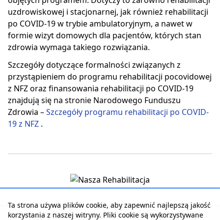
objętych programem. Dotyczy to zarówno rehabilitacji
uzdrowiskowej i stacjonarnej, jak również rehabilitacji
po COVID-19 w trybie ambulatoryjnym, a nawet w
formie wizyt domowych dla pacjentów, których stan
zdrowia wymaga takiego rozwiązania.
Szczegóły dotyczące formalności związanych z
przystąpieniem do programu rehabilitacji pocovidowej
z NFZ oraz finansowania rehabilitacji po COVID-19
znajdują się na stronie Narodowego Funduszu
Zdrowia –
Szczegóły programu rehabilitacji po COVID-
19 z NFZ
.
Ta strona używa plików cookie, aby zapewnić najlepszą jakość
korzystania z naszej witryny. Pliki cookie są wykorzystywane
Strona główna
|
Kontakt z serwisem
|
Reklama w serwisie
|