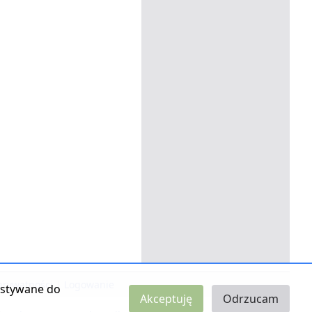
 prywatności
|
Logowanie
zystywane do
Akceptuję
Odrzucam