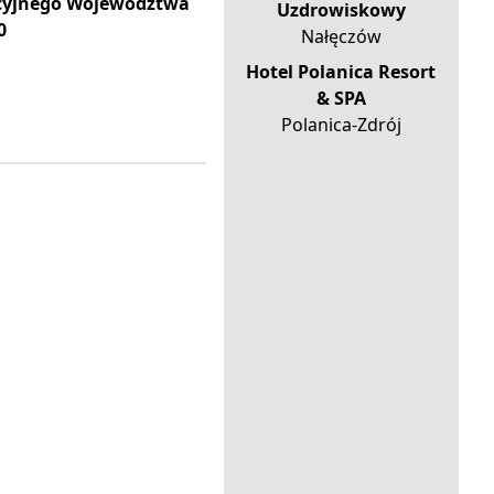
acyjnego Województwa
Uzdrowiskowy
0
Nałęczów
Hotel Polanica Resort
& SPA
Polanica-Zdrój