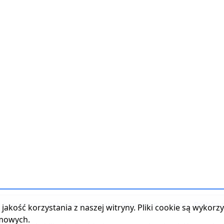
t z serwisem
|
Reklama w serwisie
|
Regulamin serwisu
|
Polityka
jakość korzystania z naszej witryny. Pliki cookie są wykor
amowych.