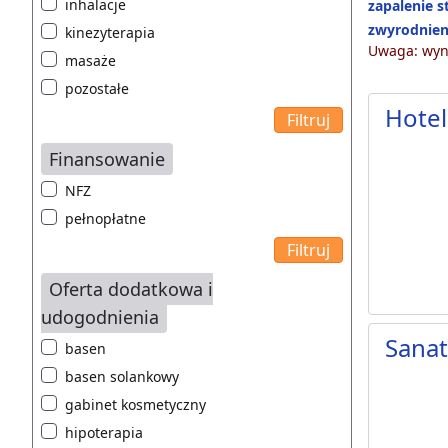
inhalacje
zapalenie 
zwyrodnien
kinezyterapia
Uwaga: wyni
masaże
pozostałe
Hotel
Finansowanie
NFZ
pełnopłatne
Oferta dodatkowa i
udogodnienia
Sanat
basen
basen solankowy
gabinet kosmetyczny
hipoterapia