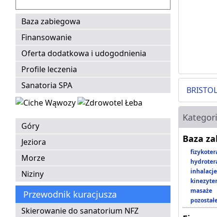
Baza zabiegowa
Finansowanie
Oferta dodatkowa i udogodnienia
Profile leczenia
Sanatoria SPA
BRISTOL
Kategor
Góry
Baza z
Jeziora
fizykoter
Morze
hydroter
inhalacje
Niziny
kinezyte
masaże
Przewodnik kuracjusza
pozostał
Skierowanie do sanatorium NFZ