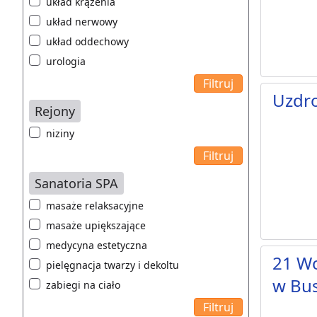
układ krążenia
układ nerwowy
układ oddechowy
urologia
Uzdro
Rejony
niziny
Sanatoria SPA
masaże relaksacyjne
masaże upiększające
medycyna estetyczna
21 Wo
pielęgnacja twarzy i dekoltu
w Bu
zabiegi na ciało