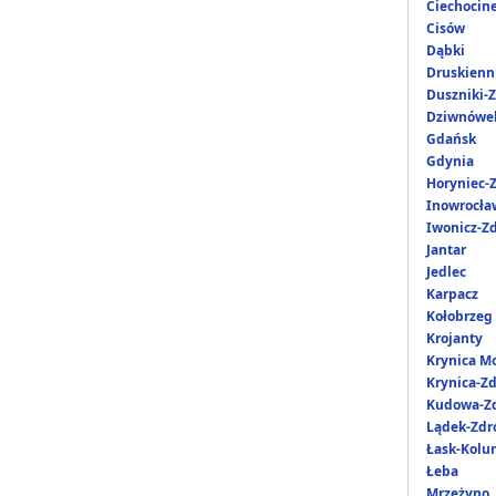
Ciechocin
Cisów
Dąbki
Druskienni
Duszniki-Z
Dziwnówe
Gdańsk
Gdynia
Horyniec-Z
Inowrocła
Iwonicz-Zd
Jantar
Jedlec
Karpacz
Kołobrzeg
Krojanty
Krynica M
Krynica-Zd
Kudowa-Zd
Lądek-Zdr
Łask-Kol
Łeba
Mrzeżyno