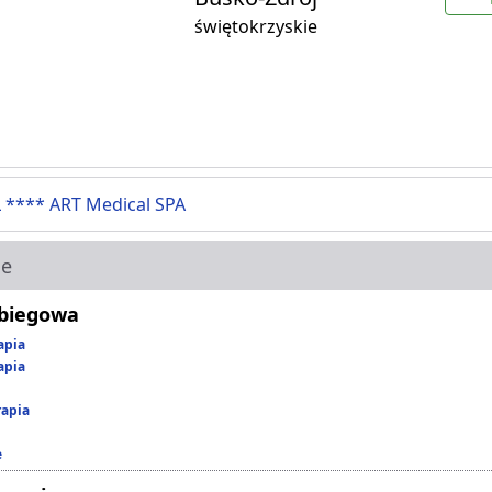
świętokrzyskie
 **** ART Medical SPA
ie
abiegowa
apia
apia
rapia
e