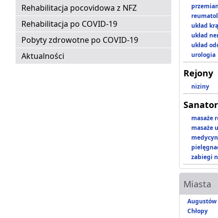
przemian
Rehabilitacja pocovidowa z NFZ
reumatol
Rehabilitacja po COVID-19
układ kr
układ n
Pobyty zdrowotne po COVID-19
układ o
Aktualności
urologia
Rejony
niziny
Sanator
masaże r
masaże u
medycyna
pielęgnac
zabiegi n
Miasta
Augustów
Chłopy