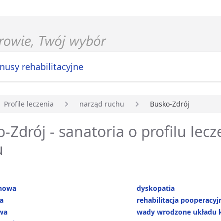
nusy rehabilitacyjne
Profile leczenia
narząd ruchu
Busko-Zdrój
główna
-Zdrój - sanatoria o profilu lec
u
nowa
dyskopatia
a
rehabilitacja pooperacyj
wa
wady wrodzone układu 