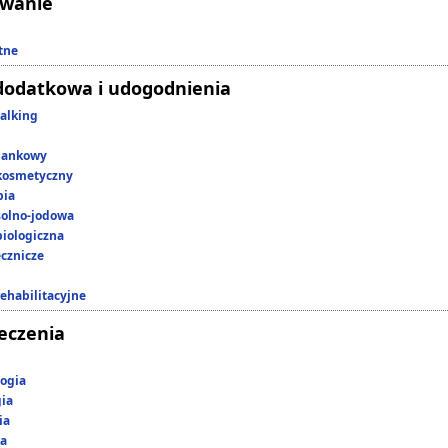
owanie
tne
dodatkowa i udogodnienia
alking
lankowy
kosmetyczny
pia
 solno-jodowa
iologiczna
ecznicze
rehabilitacyjne
leczenia
ogia
gia
ia
ka