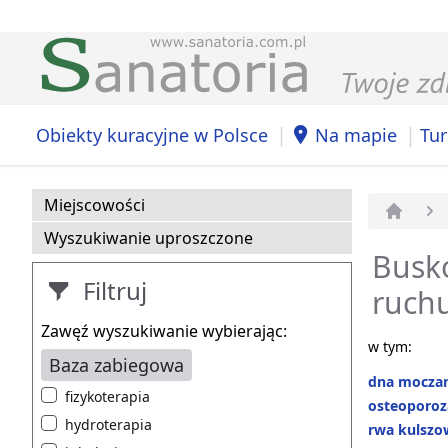
|
|
Obiekty kuracyjne w Polsce
Na mapie
Tur
Miejscowości
Strona 
Wyszukiwanie uproszczone
Busko
Filtruj
ruch
Zawęź wyszukiwanie wybierając:
w tym:
Baza zabiegowa
dna mocza
fizykoterapia
osteoporoz
hydroterapia
rwa kulszo