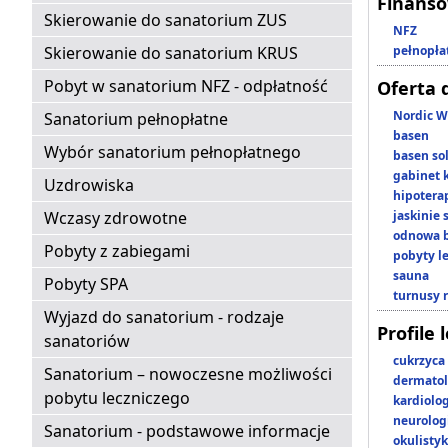
Finans
Skierowanie do sanatorium ZUS
NFZ
Skierowanie do sanatorium KRUS
pełnopła
Pobyt w sanatorium NFZ - odpłatność
Oferta 
Nordic W
Sanatorium pełnopłatne
basen
Wybór sanatorium pełnopłatnego
basen so
gabinet 
Uzdrowiska
hipotera
Wczasy zdrowotne
jaskinie
odnowa b
Pobyty z zabiegami
pobyty l
sauna
Pobyty SPA
turnusy 
Wyjazd do sanatorium - rodzaje
Profile 
sanatoriów
cukrzyca
Sanatorium – nowoczesne możliwości
dermatol
pobytu leczniczego
kardiolo
neurolog
Sanatorium - podstawowe informacje
okulisty