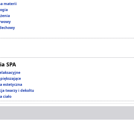
a materii
ogia
ążenia
erwowy
ddechowy
ia SPA
elaksacyjne
piększające
 estetyczna
ja twarzy i dekoltu
a ciało