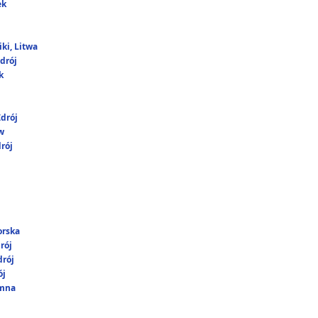
ek
ki, Litwa
drój
k
drój
w
rój
orska
rój
rój
ój
umna