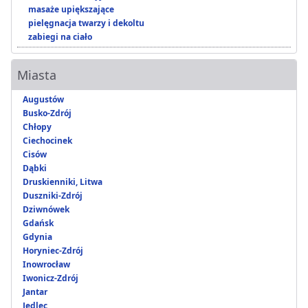
masaże upiększające
pielęgnacja twarzy i dekoltu
zabiegi na ciało
Miasta
Augustów
Busko-Zdrój
Chłopy
Ciechocinek
Cisów
Dąbki
Druskienniki, Litwa
Duszniki-Zdrój
Dziwnówek
Gdańsk
Gdynia
Horyniec-Zdrój
Inowrocław
Iwonicz-Zdrój
Jantar
Jedlec