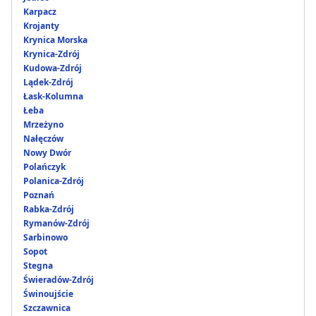
Karpacz
Krojanty
Krynica Morska
Krynica-Zdrój
Kudowa-Zdrój
Lądek-Zdrój
Łask-Kolumna
Łeba
Mrzeżyno
Nałęczów
Nowy Dwór
Polańczyk
Polanica-Zdrój
Poznań
Rabka-Zdrój
Rymanów-Zdrój
Sarbinowo
Sopot
Stegna
Świeradów-Zdrój
Świnoujście
Szczawnica