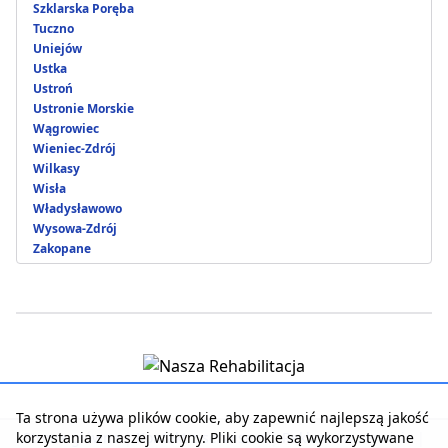
Szklarska Poręba
Tuczno
Uniejów
Ustka
Ustroń
Ustronie Morskie
Wągrowiec
Wieniec-Zdrój
Wilkasy
Wisła
Władysławowo
Wysowa-Zdrój
Zakopane
Ta strona używa plików cookie, aby zapewnić najlepszą jakość
korzystania z naszej witryny. Pliki cookie są wykorzystywane
Strona główna
|
Kontakt z serwisem
|
Reklama w serwisie
|