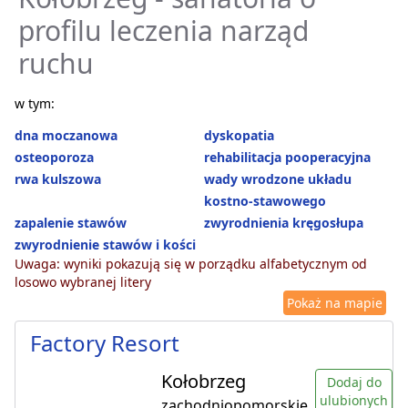
profilu leczenia narząd
ruchu
w tym:
dna moczanowa
dyskopatia
osteoporoza
rehabilitacja pooperacyjna
rwa kulszowa
wady wrodzone układu
kostno-stawowego
zapalenie stawów
zwyrodnienia kręgosłupa
zwyrodnienie stawów i kości
Uwaga: wyniki pokazują się w porządku alfabetycznym od
losowo wybranej litery
Pokaż na mapie
Factory Resort
Kołobrzeg
Dodaj do
ulubionych
zachodniopomorskie