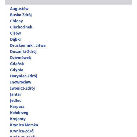
Augustów
Busko-Zdrój
Chłopy
Ciechocinek
Cisów
Dąbki
Druskienniki, Litwa
Duszniki-Zdrój
Dziwnówek
Gdańsk
Gdynia
Horyniec-Zdrój
Inowrocław
Iwonicz-Zdrój
Jantar
Jedlec
Karpacz
Kołobrzeg
Krojanty
Krynica Morska
Krynica-Zdrój