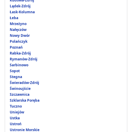
Kudowa-Zdrój
Lądek-Zdrój
Łask-Kolumna
Łeba
Mrzeżyno
Nałęczów
Nowy Dwór
Polańczyk
Poznań
Rabka-Zdrój
Rymanów-Zdrój
Sarbinowo
Sopot
Stegna
Świeradów-Zdrój
Świnoujście
Szczawnica
Szklarska Poręba
Tuczno
Uniejów
Ustka
Ustroń
Ustronie Morskie