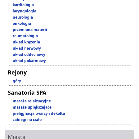
kardiologia
laryngologia
neurologia
onkologia
przemiana materii
reumatologia
układ krążenia
układ nerwowy
układ oddechowy
układ pokarmowy
Rejony
góry
Sanatoria SPA
masaże relaksacyjne
masaże upiększające
pielęgnacja twarzy i dekoltu
zabiegi na ciało
Miasta