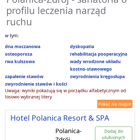
profilu leczenia narząd
ruchu
w tym:
dna moczanowa
dyskopatia
osteoporoza
rehabilitacja pooperacyjna
rwa kulszowa
wady wrodzone układu
kostno-stawowego
zapalenie stawów
zwyrodnienia kręgosłupa
zwyrodnienie stawów i kości
Uwaga: wyniki pokazują się w porządku alfabetycznym od
losowo wybranej litery
Pokaż na mapie
Hotel Polanica Resort & SPA
Polanica-
Dodaj do
ulubionych
Zdrój