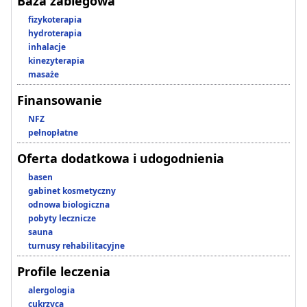
Baza zabiegowa
fizykoterapia
hydroterapia
inhalacje
kinezyterapia
masaże
Finansowanie
NFZ
pełnopłatne
Oferta dodatkowa i udogodnienia
basen
gabinet kosmetyczny
odnowa biologiczna
pobyty lecznicze
sauna
turnusy rehabilitacyjne
Profile leczenia
alergologia
cukrzyca