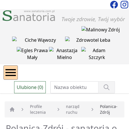
Ulubione (0)
Profile
narząd
Polanica-
leczenia
ruchu
Zdrój
Strona główna
Polanica-Zdrój - sanatoria o