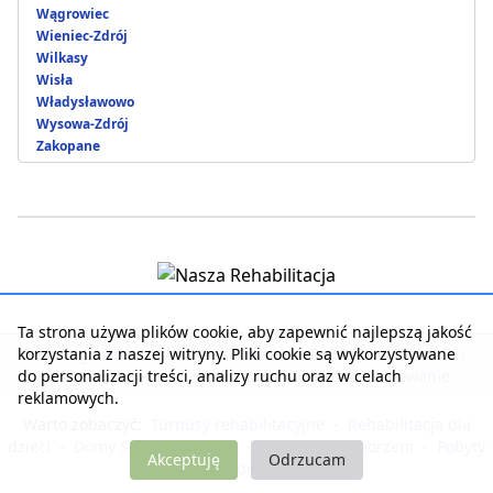
Wągrowiec
Wieniec-Zdrój
Wilkasy
Wisła
Władysławowo
Wysowa-Zdrój
Zakopane
Ta strona używa plików cookie, aby zapewnić najlepszą jakość
korzystania z naszej witryny. Pliki cookie są wykorzystywane
Strona główna
|
Kontakt z serwisem
|
Reklama w serwisie
|
do personalizacji treści, analizy ruchu oraz w celach
Regulamin serwisu
|
Polityka prywatności
|
Logowanie
reklamowych.
Warto zobaczyć:
Turnusy rehabilitacyjne
-
Rehabilitacja dla
dzieci
-
Domy Seniora i Opieki
-
Noclegi nad morzem
-
Pobyty
Akceptuję
Odrzucam
dla zdrowia