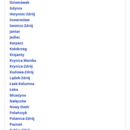
Dziwnówek
Gdynia
Horyniec-Zdrój
Inowrocław
Iwonicz-Zdrój
Jantar
Jedlec
Karpacz
Kołobrzeg
Krojanty
Krynica Morska
Krynica-Zdrój
Kudowa-Zdrój
Lądek-Zdrój
Łask-Kolumna
Łeba
Mrzeżyno
Nałęczów
Nowy Dwór
Polańczyk
Polanica-Zdrój
Poznań