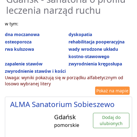
leczenia narząd ruchu
w tym:
dna moczanowa
dyskopatia
osteoporoza
rehabilitacja pooperacyjna
rwa kulszowa
wady wrodzone układu
kostno-stawowego
zapalenie stawów
zwyrodnienia kręgosłupa
zwyrodnienie stawów i kości
Uwaga: wyniki pokazują się w porządku alfabetycznym od
losowo wybranej litery
Pokaż na mapie
ALMA Sanatorium Sobieszewo
Gdańsk
Dodaj do
ulubionych
pomorskie