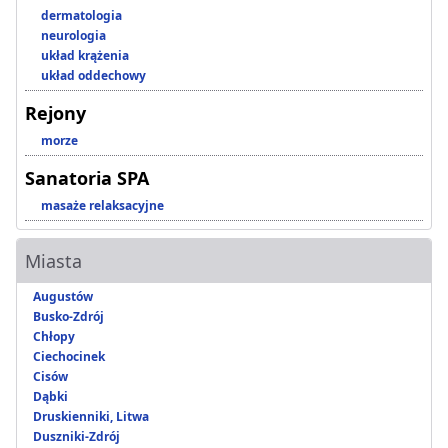
dermatologia
neurologia
układ krążenia
układ oddechowy
Rejony
morze
Sanatoria SPA
masaże relaksacyjne
Miasta
Augustów
Busko-Zdrój
Chłopy
Ciechocinek
Cisów
Dąbki
Druskienniki, Litwa
Duszniki-Zdrój