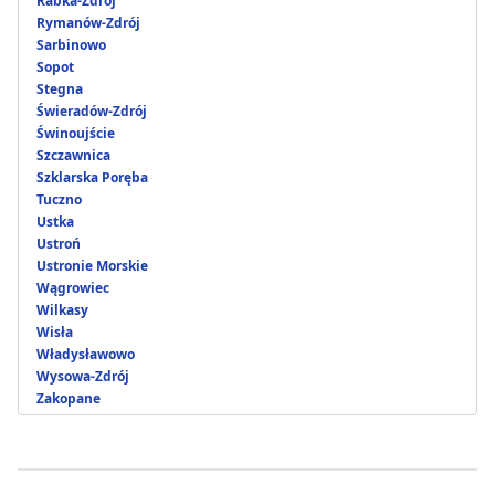
Rabka-Zdrój
Rymanów-Zdrój
Sarbinowo
Sopot
Stegna
Świeradów-Zdrój
Świnoujście
Szczawnica
Szklarska Poręba
Tuczno
Ustka
Ustroń
Ustronie Morskie
Wągrowiec
Wilkasy
Wisła
Władysławowo
Wysowa-Zdrój
Zakopane