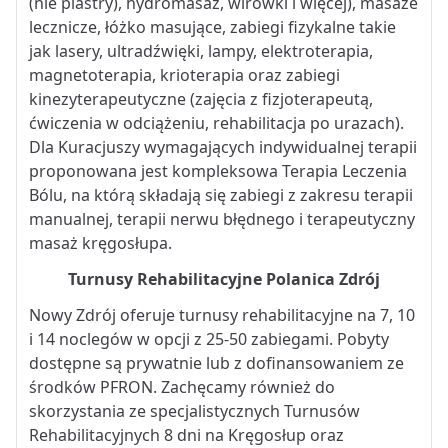
(nie plastry), hydromasaż, wirówki i więcej), masaże
lecznicze, łóżko masujące, zabiegi fizykalne takie
jak lasery, ultradźwięki, lampy, elektroterapia,
magnetoterapia, krioterapia oraz zabiegi
kinezyterapeutyczne (zajęcia z fizjoterapeutą,
ćwiczenia w odciążeniu, rehabilitacja po urazach).
Dla Kuracjuszy wymagających indywidualnej terapii
proponowana jest kompleksowa Terapia Leczenia
Bólu, na którą składają się zabiegi z zakresu terapii
manualnej, terapii nerwu błędnego i terapeutyczny
masaż kręgosłupa.
Turnusy Rehabilitacyjne Polanica Zdrój
Nowy Zdrój oferuje turnusy rehabilitacyjne na 7, 10
i 14 noclegów w opcji z 25-50 zabiegami. Pobyty
dostępne są prywatnie lub z dofinansowaniem ze
środków PFRON. Zachęcamy również do
skorzystania ze specjalistycznych Turnusów
Rehabilitacyjnych 8 dni na Kręgosłup oraz