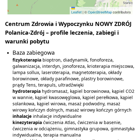
Leaflet
|
©
OpenStreetMap
contributors
Centrum Zdrowia i Wypoczynku NOWY ZDRÓJ
Polanica-Zdrój – profile leczenia, zabiegi i
warunki pobytu
Baza zabiegowa
fizykoterapia
bioptron, diadynamik, fonoforeza,
galwanizacja, interdyn, jonoforeza, krioterapia miejscowa,
lampa sollux, laseroterapia, magnetoterapia, okłady
borowinowe, okłady parafinowe, plastry borowinowe,
prądy Tens, terapuls, ultradźwięki
hydroterapia
hydromasaż, kąpiel borowinowa, kąpiel CO2
w wannie, kąpiel kwasowęglowa, kąpiel perełkowa, kąpiel
solankowa, kąpiel wirowa, masaż podwodny, masaż
wirowy kończyn dolnych, masaż wirowy kończyn górnych
inhalacje
inhalacje indywidualne
kinezyterapia
ćwiczenia Atlas, ćwiczenia w basenie,
ćwiczenia w odciążeniu, gimnastyka grupowa, gimnastyka
indywidualna, terapia manualna