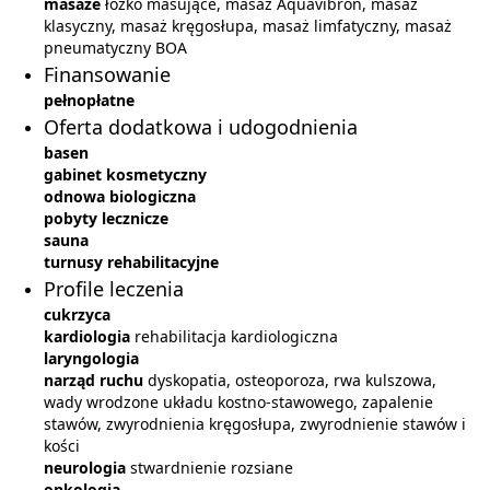
masaże
łóżko masujące, masaż Aquavibron, masaż
klasyczny, masaż kręgosłupa, masaż limfatyczny, masaż
pneumatyczny BOA
Finansowanie
pełnopłatne
Oferta dodatkowa i udogodnienia
basen
gabinet kosmetyczny
odnowa biologiczna
pobyty lecznicze
sauna
turnusy rehabilitacyjne
Profile leczenia
cukrzyca
kardiologia
rehabilitacja kardiologiczna
laryngologia
narząd ruchu
dyskopatia, osteoporoza, rwa kulszowa,
wady wrodzone układu kostno-stawowego, zapalenie
stawów, zwyrodnienia kręgosłupa, zwyrodnienie stawów i
kości
neurologia
stwardnienie rozsiane
onkologia