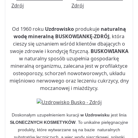
Od 1960 roku
Uzdrowisko
produkuje
naturalną
wodę mineralną BUSKOWIANKĘ-ZDRÓJ
, która
cieszy się uznaniem wśród klientów dbających o
swoje zdrowie i kondycję fizyczną.
BUSKOWIANKA
w naturalny sposób uzupełnia gospodarkę
mineralną organizmu, zalecana jest w profilaktyce
osteoporozy, schorzeń nowotworowych, układu
mięśniowo nerwowego oraz leczeniu cukrzycy, dny
moczanowej i miażdżycy.
Doskonałym uzupełnieniem kuracji
w Uzdrowisku
jest linia
SŁONECZNYCH KOSMETYKÓW
. To unikalne pielęgnacyjne
produkty, które wytwarzane są na bazie naturalnych
substratów leczniczych, a więc wody siarczkowej, solanki