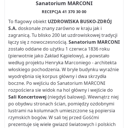
Sanatorium MARCONI
RECEPCJA 41 370 30 00
To flagowy obiekt
UZDROWISKA BUSKO-ZDRÓJ
S.A.
doskonale znany zarówno w kraju jak i
zagranicą. Tu blisko 200 lat uzdrowiskowej tradycji
łączy się z nowoczesnością.
Sanatorium MARCONI
zostało oddane do użytku 1 czerwca 1836 roku
(pierwotnie jako Zakład Kąpielowy), a powstało
według projektu Henryka Marconiego - architekta
włoskiego pochodzenia. W bryle budynku wyraźnie
wyodrębnia się korpus główny i dwa skrzydła
boczne. Po wejściu do Sanatorium MARCONI
rozpościera sie widok na hol główny i wejście do
Sali Koncertowej
(niegdyś balowej). Wewnątrz niej
po obydwu stronach ścian, pomiędzy ozdobnymi
lustrami na kolumnach umieszczone są popiersia
rzymskich bogów. W sali tej przed Gośćmi
prezentuje się wiele gwiazd światowych i polskich