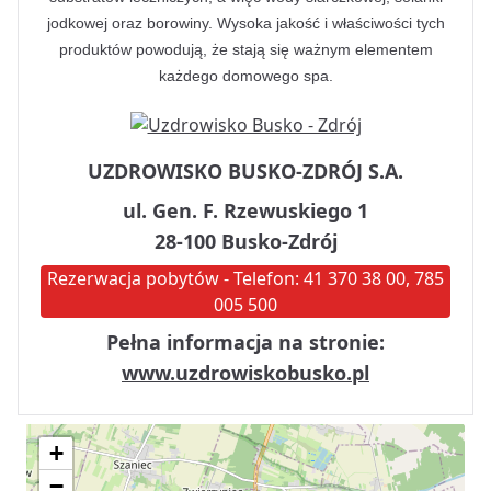
jodkowej oraz borowiny. Wysoka jakość i właściwości tych
produktów powodują, że stają się ważnym elementem
każdego domowego spa.
UZDROWISKO BUSKO-ZDRÓJ S.A.
ul. Gen. F. Rzewuskiego 1
28-100 Busko-Zdrój
Rezerwacja pobytów - Telefon: 41 370 38 00, 785
005 500
Pełna informacja na stronie:
www.uzdrowiskobusko.pl
+
−