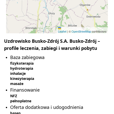
Leaflet
|
©
OpenStreetMap
contributors
Uzdrowisko Busko-Zdrój S.A. Busko-Zdrój –
profile leczenia, zabiegi i warunki pobytu
Baza zabiegowa
fizykoterapia
hydroterapia
inhalacje
kinezyterapia
masaże
Finansowanie
NFZ
pełnopłatne
Oferta dodatkowa i udogodnienia
basen