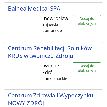
Balnea Medical SPA
Inowrocław
Dodaj do
ulubionych
kujawsko-
pomorskie
Centrum Rehabilitacji Rolników
KRUS w Iwoniczu Zdroju
Iwonicz-
Dodaj do
ulubionych
Zdrój
podkarpackie
Centrum Zdrowia i Wypoczynku
NOWY ZDRÓJ