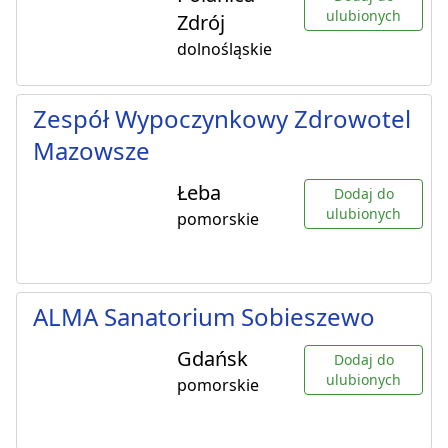
ulubionych
Zdrój
dolnośląskie
Zespół Wypoczynkowy Zdrowotel
Mazowsze
Łeba
Dodaj do
ulubionych
pomorskie
ALMA Sanatorium Sobieszewo
Gdańsk
Dodaj do
ulubionych
pomorskie