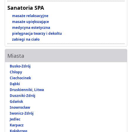
Sanatoria SPA
masaże relaksacyjne
masaże upiększające
medycyna estetyczna
pielęgnacja twarzy i dekoltu
zabiegi na ciało
Miasta
Busko-Zdrój
Chłopy
Ciechocinek
Dąbki
Druskienniki, Litwa
Duszniki-Zdrój
Gdańsk
Inowrocław
Iwonicz-Zdrój
Jedlec
Karpacz
Kołobrzeg