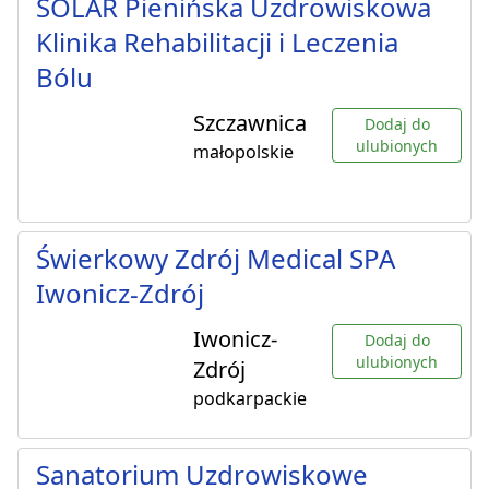
SOLAR Pienińska Uzdrowiskowa
Klinika Rehabilitacji i Leczenia
Bólu
Szczawnica
Dodaj do
ulubionych
małopolskie
Świerkowy Zdrój Medical SPA
Iwonicz-Zdrój
Iwonicz-
Dodaj do
ulubionych
Zdrój
podkarpackie
Sanatorium Uzdrowiskowe