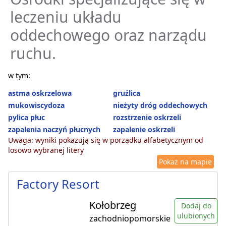
leczeniu układu
oddechowego oraz narządu
ruchu.
w tym:
astma oskrzelowa
gruźlica
mukowiscydoza
nieżyty dróg oddechowych
pylica płuc
rozstrzenie oskrzeli
zapalenia naczyń płucnych
zapalenie oskrzeli
Uwaga: wyniki pokazują się w porządku alfabetycznym od
losowo wybranej litery
Pokaż na mapie
Factory Resort
Kołobrzeg
Dodaj do
ulubionych
zachodniopomorskie