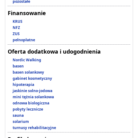
pozostałe
Finansowanie
KRUS
NFZ
ZUS
pełnopłatne
Oferta dodatkowa i udogodnienia
Nordic Walking
basen
basen solankowy
gabinet kosmetyczny
hipoterapia
jaskinie solno-jodowa
mini tężnia solankowa
odnowa biologiczna
pobyty lecznicze
sauna
solarium
turnusy rehabilitacyjne