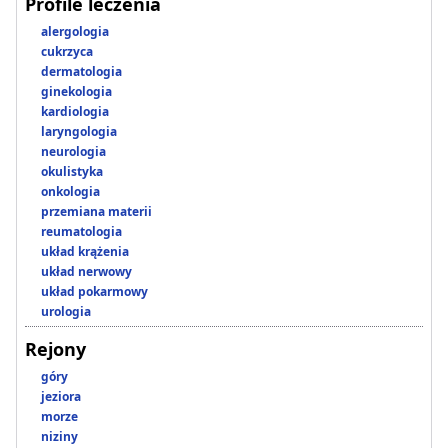
Profile leczenia
alergologia
cukrzyca
dermatologia
ginekologia
kardiologia
laryngologia
neurologia
okulistyka
onkologia
przemiana materii
reumatologia
układ krążenia
układ nerwowy
układ pokarmowy
urologia
Rejony
góry
jeziora
morze
niziny