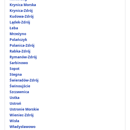
Krynica Morska
Krynica-Zdrój
Kudowa-Zdrój
Lądek-Zdrój
Łeba
Mrzeżyno
Polańczyk
Polanica-Zdrój
Rabka-Zdrój
Rymanów-Zdrój
Sarbinowo
Sopot
Stegna
Świeradów-Zdrój
Świnoujście
Szczawnica
Ustka
Ustroń
Ustronie Morskie
Wieniec-Zdrój
Wisła
Władysławowo