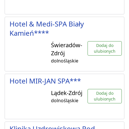
Hotel & Medi-SPA Biały
Kamień****
Świeradów-
Dodaj do
ulubionych
Zdrój
dolnośląskie
Hotel MIR-JAN SPA***
Lądek-Zdrój
Dodaj do
ulubionych
dolnośląskie
Klinika Uzdrowiskowa Pod