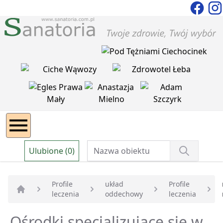
Ulubione (0)
Profile
układ
Profile
leczenia
oddechowy
leczenia
Strona główna
Ośrodki specjalizujące się w