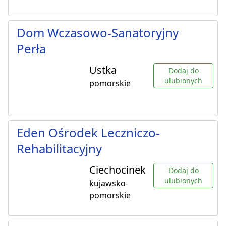
Dom Wczasowo-Sanatoryjny
Perła
Ustka
Dodaj do
ulubionych
pomorskie
Eden Ośrodek Leczniczo-
Rehabilitacyjny
Ciechocinek
Dodaj do
ulubionych
kujawsko-
pomorskie