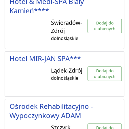
Hotel & Medi-SPA Biały
Kamień****
Świeradów-
Dodaj do
ulubionych
Zdrój
dolnośląskie
Hotel MIR-JAN SPA***
Lądek-Zdrój
Dodaj do
ulubionych
dolnośląskie
Ośrodek Rehabilitacyjno -
Wypoczynkowy ADAM
Szczyrk
Dodaj do