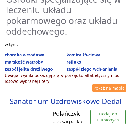
leczeniu układu
pokarmowego oraz układu
oddechowego.
w tym:
choroba wrzodowa
kamica żółciowa
marskość wątroby
refluks
zespół jelita drażliwego
zespół złego wchłaniania
Uwaga: wyniki pokazują się w porządku alfabetycznym od
losowo wybranej litery
Pokaż na mapie
Sanatorium Uzdrowiskowe Dedal
Polańczyk
Dodaj do
ulubionych
podkarpackie