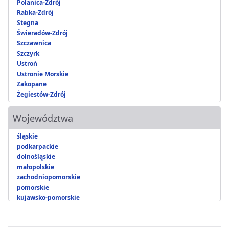
Polanica-Zdrój
Rabka-Zdrój
Stegna
Świeradów-Zdrój
Szczawnica
Szczyrk
Ustroń
Ustronie Morskie
Zakopane
Żegiestów-Zdrój
Województwa
śląskie
podkarpackie
dolnośląskie
małopolskie
zachodniopomorskie
pomorskie
kujawsko-pomorskie