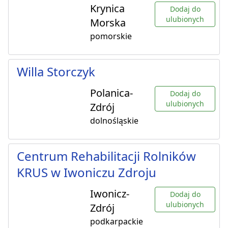
Krynica
Dodaj do
ulubionych
Morska
pomorskie
Willa Storczyk
Polanica-
Dodaj do
ulubionych
Zdrój
dolnośląskie
Centrum Rehabilitacji Rolników
KRUS w Iwoniczu Zdroju
Iwonicz-
Dodaj do
ulubionych
Zdrój
podkarpackie