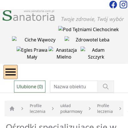
Ulubione (0)
Profile
układ
Profile
leczenia
pokarmowy
leczenia
Strona główna
Ośrodki specjalizujące się w