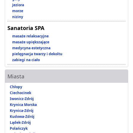
jeziora
morze
niziny
Sanatoria SPA
masaże relaksacyjne
masaże upiększające
medycyna estetyczna
pielęgnacja twarzy i dekoltu
zabiegi na ciało
Miasta
Chłopy
Ciechocinek
Iwonicz-Zdrój
Krynica Morska
Krynica-Zdrój
Kudowa-Zdrój
Lądek-Zdrój
Polańczyk