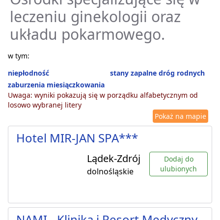
leczeniu ginekologii oraz
układu pokarmowego.
w tym:
niepłodność
stany zapalne dróg rodnych
zaburzenia miesiączkowania
Uwaga: wyniki pokazują się w porządku alfabetycznym od
losowo wybranej litery
Pokaż na mapie
Hotel MIR-JAN SPA***
Lądek-Zdrój
Dodaj do
ulubionych
dolnośląskie
NAMI - Klinika i Resort Medyczny