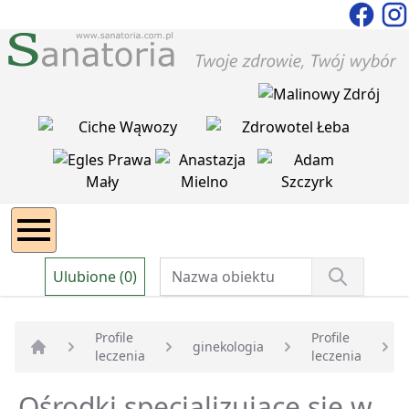
Ulubione (0)
Profile
Profile
ginekologia
leczenia
leczenia
Strona główna
Ośrodki specjalizujące się w