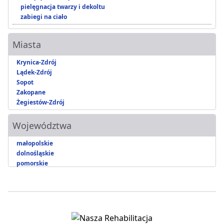
pielęgnacja twarzy i dekoltu
zabiegi na ciało
Miasta
Krynica-Zdrój
Lądek-Zdrój
Sopot
Zakopane
Żegiestów-Zdrój
Województwa
małopolskie
dolnośląskie
pomorskie