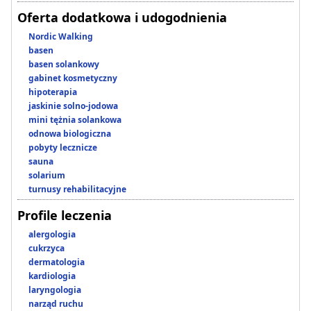
Oferta dodatkowa i udogodnienia
Nordic Walking
basen
basen solankowy
gabinet kosmetyczny
hipoterapia
jaskinie solno-jodowa
mini tężnia solankowa
odnowa biologiczna
pobyty lecznicze
sauna
solarium
turnusy rehabilitacyjne
Profile leczenia
alergologia
cukrzyca
dermatologia
kardiologia
laryngologia
narząd ruchu