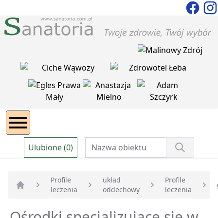
Ulubione (0)
Profile
układ
Profile
leczenia
oddechowy
leczenia
Strona główna
Ośrodki specjalizujące się w