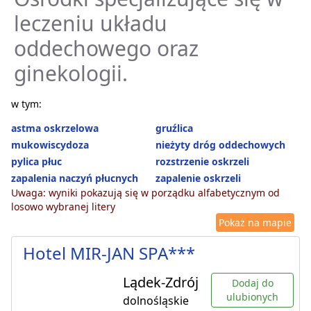
leczeniu układu
oddechowego oraz
ginekologii.
w tym:
astma oskrzelowa
gruźlica
mukowiscydoza
nieżyty dróg oddechowych
pylica płuc
rozstrzenie oskrzeli
zapalenia naczyń płucnych
zapalenie oskrzeli
Uwaga: wyniki pokazują się w porządku alfabetycznym od
losowo wybranej litery
Pokaż na mapie
Hotel MIR-JAN SPA***
Lądek-Zdrój
Dodaj do
ulubionych
dolnośląskie