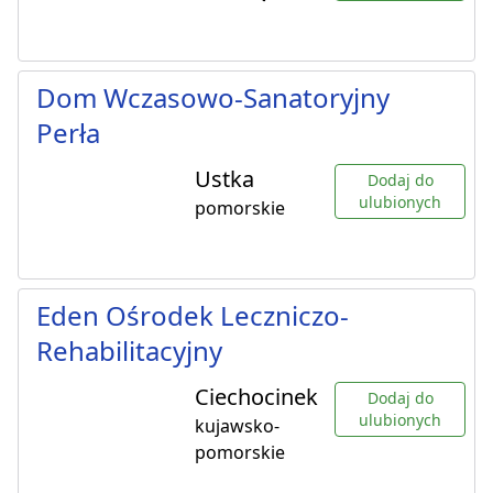
Dom Wczasowo-Sanatoryjny
Perła
Ustka
Dodaj do
ulubionych
pomorskie
Eden Ośrodek Leczniczo-
Rehabilitacyjny
Ciechocinek
Dodaj do
ulubionych
kujawsko-
pomorskie