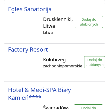
Egles Sanatorija
Druskienniki,
Dodaj do
ulubionych
Litwa
Litwa
Factory Resort
Kołobrzeg
Dodaj do
ulubionych
zachodniopomorskie
Hotel & Medi-SPA Biały
Kamień****
Świeradów-
Dodaj do