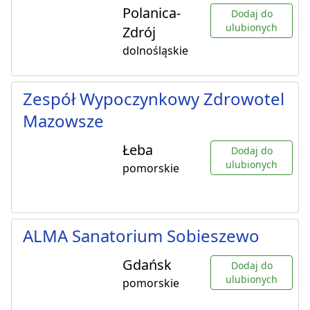
Polanica-
Dodaj do
ulubionych
Zdrój
dolnośląskie
Zespół Wypoczynkowy Zdrowotel
Mazowsze
Łeba
Dodaj do
ulubionych
pomorskie
ALMA Sanatorium Sobieszewo
Gdańsk
Dodaj do
ulubionych
pomorskie