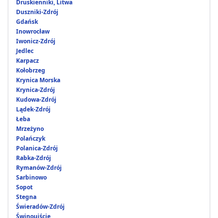
Druskienniki, Litwa
Duszniki-Zdrój
Gdańsk
Inowrocław
Iwonicz-Zdrój
Jedlec
Karpacz
Kołobrzeg
Krynica Morska
Krynica-Zdrój
Kudowa-Zdrój
Lądek-Zdrój
Łeba
Mrzeżyno
Polańczyk
Polanica-Zdrój
Rabka-Zdrój
Rymanów-Zdrój
Sarbinowo
Sopot
Stegna
Świeradów-Zdrój
Świnoujście