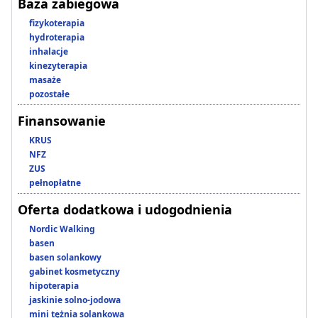
Baza zabiegowa
fizykoterapia
hydroterapia
inhalacje
kinezyterapia
masaże
pozostałe
Finansowanie
KRUS
NFZ
ZUS
pełnopłatne
Oferta dodatkowa i udogodnienia
Nordic Walking
basen
basen solankowy
gabinet kosmetyczny
hipoterapia
jaskinie solno-jodowa
mini tężnia solankowa