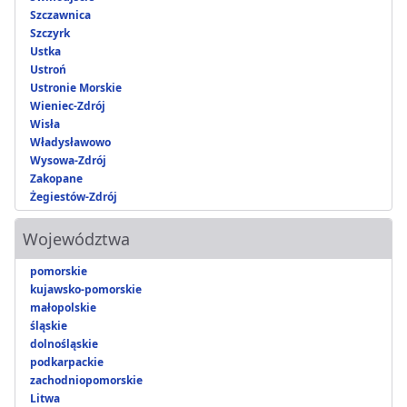
Szczawnica
Szczyrk
Ustka
Ustroń
Ustronie Morskie
Wieniec-Zdrój
Wisła
Władysławowo
Wysowa-Zdrój
Zakopane
Żegiestów-Zdrój
Województwa
pomorskie
kujawsko-pomorskie
małopolskie
śląskie
dolnośląskie
podkarpackie
zachodniopomorskie
Litwa