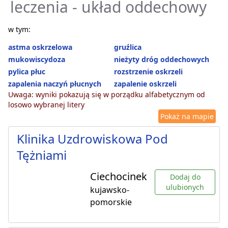
leczenia - układ oddechowy
w tym:
astma oskrzelowa
gruźlica
mukowiscydoza
nieżyty dróg oddechowych
pylica płuc
rozstrzenie oskrzeli
zapalenia naczyń płucnych
zapalenie oskrzeli
Uwaga: wyniki pokazują się w porządku alfabetycznym od
losowo wybranej litery
Pokaż na mapie
Klinika Uzdrowiskowa Pod
Tężniami
Ciechocinek
Dodaj do
ulubionych
kujawsko-
pomorskie