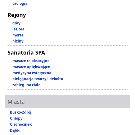
urologia
Rejony
góry
jeziora
morze
niziny
Sanatoria SPA
masaże relaksacyjne
masaże upiększające
medycyna estetyczna
pielęgnacja twarzy i dekoltu
zabiegi na ciało
Miasta
Busko-Zdrój
Chłopy
Ciechocinek
Dąbki