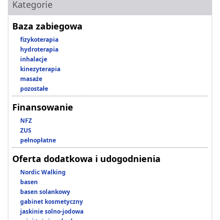
Kategorie
Baza zabiegowa
fizykoterapia
hydroterapia
inhalacje
kinezyterapia
masaże
pozostałe
Finansowanie
NFZ
ZUS
pełnopłatne
Oferta dodatkowa i udogodnienia
Nordic Walking
basen
basen solankowy
gabinet kosmetyczny
jaskinie solno-jodowa