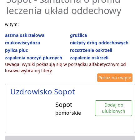
leczenia układ oddechowy
w tym:
astma oskrzelowa
gruźlica
mukowiscydoza
nieżyty dróg oddechowych
pylica płuc
rozstrzenie oskrzeli
zapalenia naczyń płucnych
zapalenie oskrzeli
Uwaga: wyniki pokazują się w porządku alfabetycznym od
losowo wybranej litery
Pokaż na mapie
Uzdrowisko Sopot
Sopot
Dodaj do
ulubionych
pomorskie