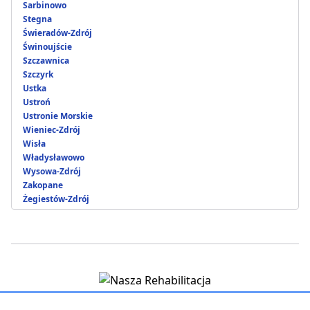
Sarbinowo
Stegna
Świeradów-Zdrój
Świnoujście
Szczawnica
Szczyrk
Ustka
Ustroń
Ustronie Morskie
Wieniec-Zdrój
Wisła
Władysławowo
Wysowa-Zdrój
Zakopane
Żegiestów-Zdrój