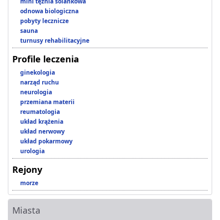
mini tężnia solankowa
odnowa biologiczna
pobyty lecznicze
sauna
turnusy rehabilitacyjne
Profile leczenia
ginekologia
narząd ruchu
neurologia
przemiana materii
reumatologia
układ krążenia
układ nerwowy
układ pokarmowy
urologia
Rejony
morze
Miasta