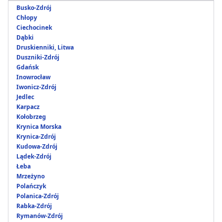
Busko-Zdrój
Chłopy
Ciechocinek
Dąbki
Druskienniki, Litwa
Duszniki-Zdrój
Gdańsk
Inowrocław
Iwonicz-Zdrój
Jedlec
Karpacz
Kołobrzeg
Krynica Morska
Krynica-Zdrój
Kudowa-Zdrój
Lądek-Zdrój
Łeba
Mrzeżyno
Polańczyk
Polanica-Zdrój
Rabka-Zdrój
Rymanów-Zdrój