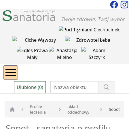
Ulubione (0)
Profile
układ
Sopot
leczenia
oddechowy
Strona główna
Sopot - sanatoria o profilu