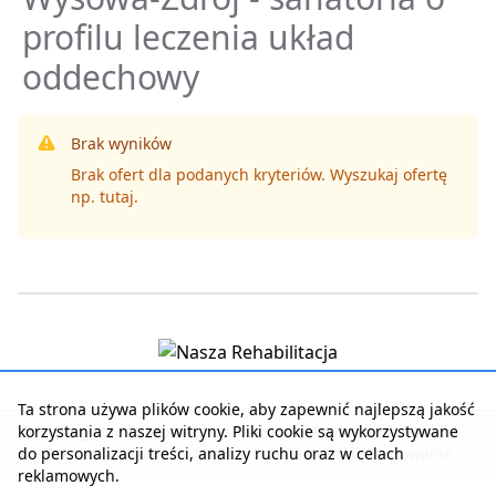
profilu leczenia układ
oddechowy
Brak wyników
Brak ofert dla podanych kryteriów. Wyszukaj ofertę
np.
tutaj
.
Ta strona używa plików cookie, aby zapewnić najlepszą jakość
korzystania z naszej witryny. Pliki cookie są wykorzystywane
Strona główna
|
Kontakt z serwisem
|
Reklama w serwisie
|
do personalizacji treści, analizy ruchu oraz w celach
Regulamin serwisu
|
Polityka prywatności
|
Logowanie
reklamowych.