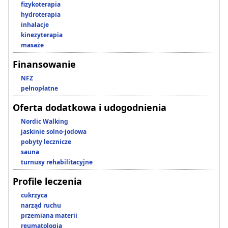
fizykoterapia
hydroterapia
inhalacje
kinezyterapia
masaże
Finansowanie
NFZ
pełnopłatne
Oferta dodatkowa i udogodnienia
Nordic Walking
jaskinie solno-jodowa
pobyty lecznicze
sauna
turnusy rehabilitacyjne
Profile leczenia
cukrzyca
narząd ruchu
przemiana materii
reumatologia