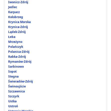
Iwonicz-Zdrój
Jedlec
Karpacz
Kołobrzeg
Krynica Morska
Krynica-Zdrój
Lądek-Zdrój
Łeba
Mrzeżyno
Polańczyk
Polanica-Zdrój
Rabka-Zdrój
Rymanów-Zdrój
Sarbinowo
Sopot
Stegna
Świeradów-Zdrój
Świnoujście
Szczawnica
Szczyrk
Ustka
Ustroń