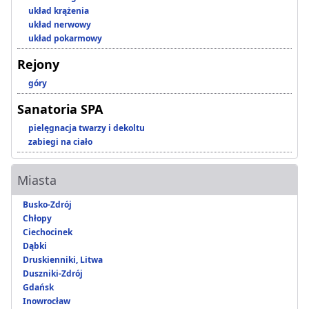
układ krążenia
układ nerwowy
układ pokarmowy
Rejony
góry
Sanatoria SPA
pielęgnacja twarzy i dekoltu
zabiegi na ciało
Miasta
Busko-Zdrój
Chłopy
Ciechocinek
Dąbki
Druskienniki, Litwa
Duszniki-Zdrój
Gdańsk
Inowrocław