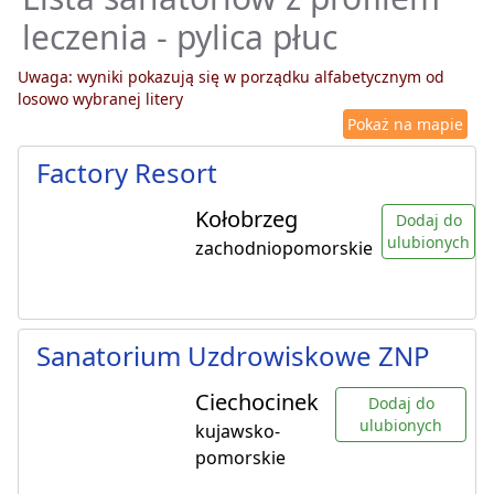
leczenia - pylica płuc
Uwaga: wyniki pokazują się w porządku alfabetycznym od
losowo wybranej litery
Pokaż na mapie
Factory Resort
Kołobrzeg
Dodaj do
ulubionych
zachodniopomorskie
Sanatorium Uzdrowiskowe ZNP
Ciechocinek
Dodaj do
ulubionych
kujawsko-
pomorskie