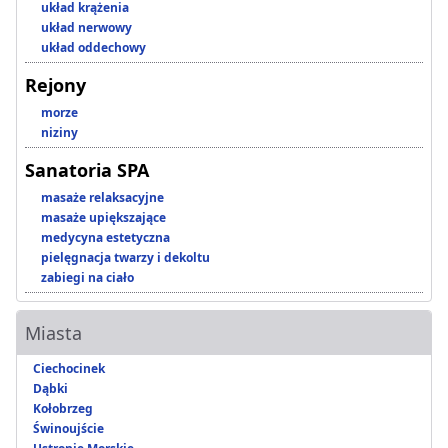
układ krążenia
układ nerwowy
układ oddechowy
Rejony
morze
niziny
Sanatoria SPA
masaże relaksacyjne
masaże upiększające
medycyna estetyczna
pielęgnacja twarzy i dekoltu
zabiegi na ciało
Miasta
Ciechocinek
Dąbki
Kołobrzeg
Świnoujście