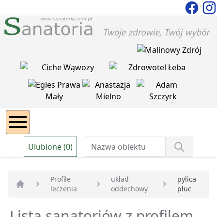
Ulubione (0)
Profile
układ
pylica
leczenia
oddechowy
płuc
Strona główna
Lista sanatoriów z profilem