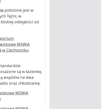
ku
położone jest w
ch Tężni, w
liskiej odległości od
standardzie
posażone są w łazienkę,
i są wspólne na dwa
adio oraz chłodziarkę.