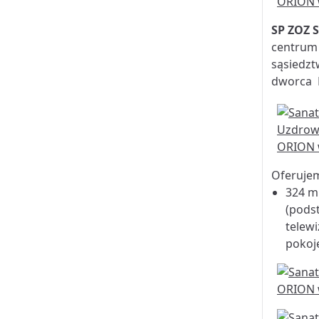
SP ZOZ 
centrum 
sąsiedzt
dworca 
Oferuje
324 m
(pods
telewi
pokoj