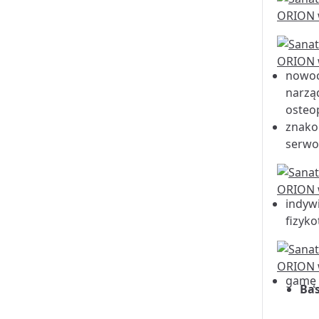
nowoc
narzą
osteop
znakom
serwo
indywi
fizyko
gamę 
Ba