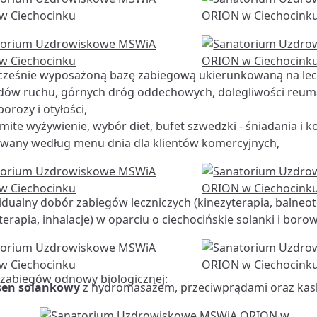
ześnie wyposażoną bazę zabiegową ukierunkowaną na lec
dów ruchu, górnych dróg oddechowych, dolegliwości reum
orozy i otyłości,
ite wyżywienie, wybór diet, bufet szwedzki - śniadania i k
wany według menu dnia dla klientów komercyjnych,
dualny dobór zabiegów leczniczych (kinezyterapia, balneot
terapia, inhalacje) w oparciu o ciechocińskie solanki i borow
zabiegów odnowy biologicznej:
sen solankowy
z hydromasażem, przeciwprądami oraz ka