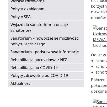
Ciechoc
Wczasy zdrowotne
korzystn
Pobyty z zabiegami
niewielk
Pobyty SPA
opadów 
Wyjazd do sanatorium - rodzaje
sanatoriów
Sanatorium – nowoczesne możliwości
pobytu leczniczego
Sanatorium - podstawowe informacje
Od lat w 
Rehabilitacja pocovidowa z NFZ
schor
schor
Rehabilitacja po COVID-19
schor
Pobyty zdrowotne po COVID-19
Położeni
Aktualności
połączen
doskonał