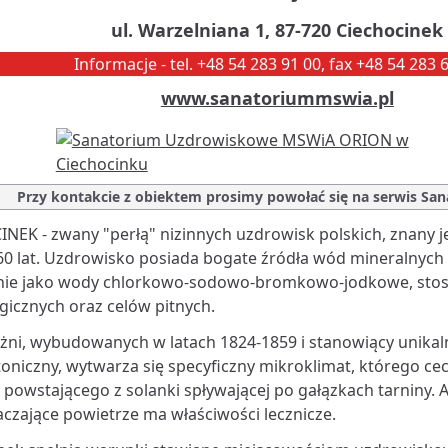
ul. Warzelniana 1, 87-720 Ciechocinek
Informacje - tel. +48 54 283 91 00, fax +48 54 283 
www.sanatoriummswia.pl
Przy kontakcie z obiektem prosimy powołać się na serwis San
NEK - zwany "perłą" nizinnych uzdrowisk polskich, znany j
0 lat. Uzdrowisko posiada bogate źródła wód mineralnych
nie jako wody chlorkowo-sodowo-bromkowo-jodkowe, sto
gicznych oraz celów pitnych.
żni, wybudowanych w latach 1824-1859 i stanowiący unikal
toniczny, wytwarza się specyficzny mikroklimat, którego c
 powstającego z solanki spływającej po gałązkach tarniny. 
aczające powietrze ma właściwości lecznicze.