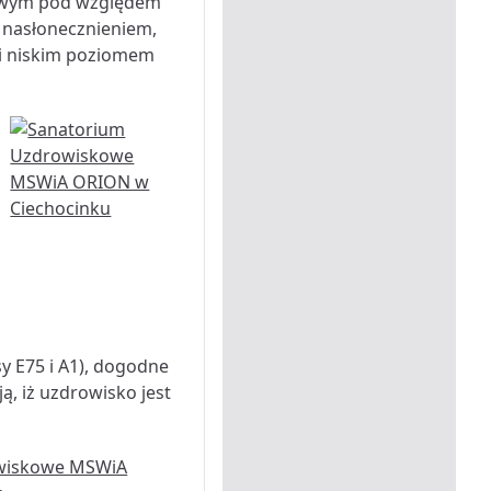
kowym pod względem
 nasłonecznieniem,
 i niskim poziomem
y E75 i A1), dogodne
ą, iż uzdrowisko jest