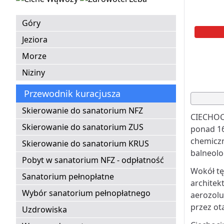
Góry
Jeziora
Morze
Niziny
Przewodnik kuracjusza
Skierowanie do sanatorium NFZ
CIECHOCI
Skierowanie do sanatorium ZUS
ponad 16
chemicz
Skierowanie do sanatorium KRUS
balneolo
Pobyt w sanatorium NFZ - odpłatność
Wokół tę
Sanatorium pełnopłatne
architek
Wybór sanatorium pełnopłatnego
aerozolu
przez ot
Uzdrowiska