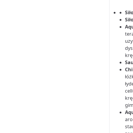
Sił
Sił
Aqu
ter
uzy
dys
krę
Sa
Chi
łóż
łyd
cel
krę
gim
Aq
aro
sta