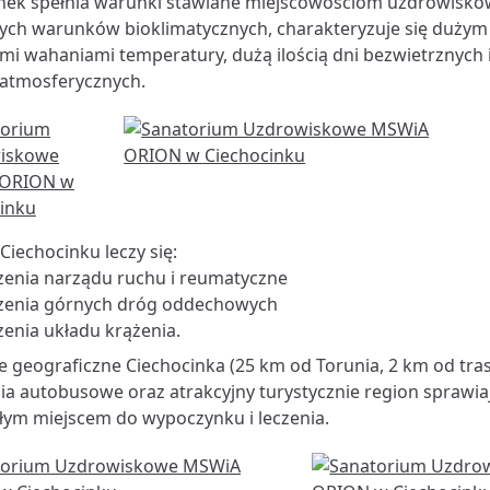
inek spełnia warunki stawiane miejscowościom uzdrowis
ych warunków bioklimatycznych, charakteryzuje się dużym
imi wahaniami temperatury, dużą ilością dni bezwietrznych
atmosferycznych.
Ciechocinku leczy się:
zenia narządu ruchu i reumatyczne
zenia górnych dróg oddechowych
zenia układu krążenia.
e geograficzne Ciechocinka (25 km od Torunia, 2 km od tras
ia autobusowe oraz atrakcyjny turystycznie region sprawiaj
ym miejscem do wypoczynku i leczenia.