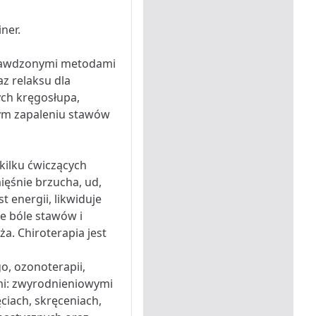
ner.
 sprawdzonymi metodami
z relaksu dla
ych kręgosłupa,
ącym zapaleniu stawów
kilku ćwiczących
ięśnie brzucha, ud,
 energii, likwiduje
uje bóle stawów i
a. Chiroterapia jest
, ozonoterapii,
mi: zwyrodnieniowymi
ciach, skręceniach,