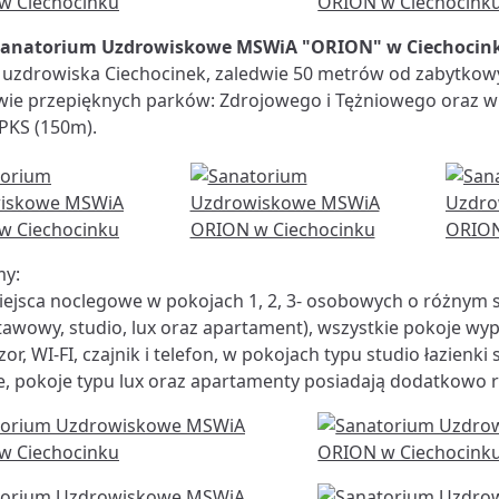
Sanatorium Uzdrowiskowe MSWiA "ORION" w Ciechocin
uzdrowiska Ciechocinek, zaledwie 50 metrów od zabytkowy
wie przepięknych parków: Zdrojowego i Tężniowego oraz w b
PKS (150m).
my:
iejsca noclegowe w pokojach 1, 2, 3- osobowych o różnym 
tawowy, studio, lux oraz apartament), wszystkie pokoje wy
zor, WI-FI, czajnik i telefon, w pokojach typu studio łazienk
e, pokoje typu lux oraz apartamenty posiadają dodatkowo r