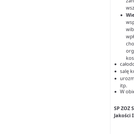
zan
wsz
Wie
wsp
wib
wpł
cho
org
kos
całod
salę k
urozm
itp.
W obie
SP ZOZ 
Jakości 