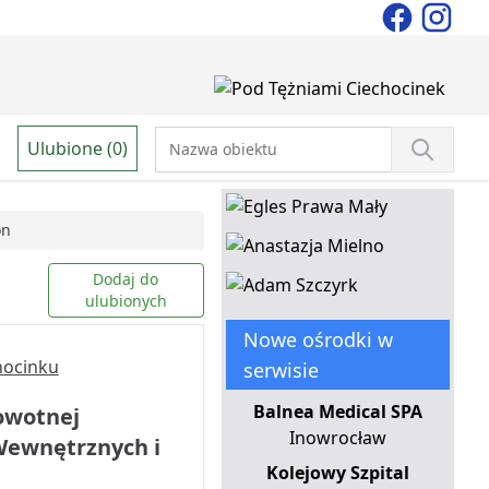
Ulubione (0)
on
Dodaj do
ulubionych
Nowe ośrodki w
serwisie
Balnea Medical SPA
owotnej
Inowrocław
Wewnętrznych i
Kolejowy Szpital