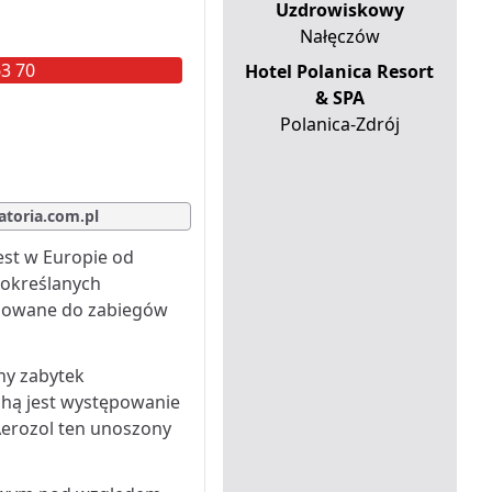
Uzdrowiskowy
Nałęczów
63 70
Hotel Polanica Resort
& SPA
Polanica-Zdrój
atoria.com.pl
est w Europie od
 określanych
sowane do zabiegów
ny zabytek
echą jest występowanie
Aerozol ten unoszony