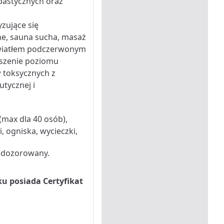
pastycznych oraz
zujące się
ne, sauna sucha, masaż
a światłem podczerwonym
ejszenie poziomu
w toksycznych z
tycznej i
(max dla 40 osób),
 ogniska, wycieczki,
g dozorowany.
 posiada Certyfikat