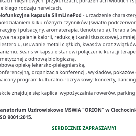
ikach mięśniowych, przykurczach, porażeniach wiotkich i s
elkiego rodzaju nerwicach.
lofunkcyjna kapsuła SlimLinePod
- urządzenie charaktery
ółdziałaniem kilku różnych czynników (światło podczerwo
racyjny i pulsacyjny, aromaterapia, tlenoterapia). Terapi
ywa na spalanie kalorii, redukcję tkanki tłuszczowej, zmni
lesterolu, usuwanie metali ciężkich, kwasów oraz związkó
anizmu. Seans w kapsule stanowi połączenie kuracji terapeu
metycznej z odnową biologiczną.
obową opiekę lekarsko-pielęgniarską,
onferencyjną, organizacja konferencji, wykładów, pokazów 
aicony program kulturalno-rozrywkowy: koncerty, dancingi,
kcie znajduje się: kaplica, wypożyczalnia rowerów, parkin
Sanatorium Uzdrowiskowe MSWiA "ORION" w Ciechocinku
ISO 9001:2015.
SERDECZNIE ZAPRASZAMY!