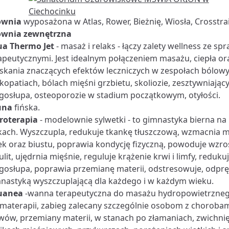
ownia
wyposażona w Atlas, Rower, Bieżnię, Wiosła, Crosstrai
ownia zewnętrzna
a Thermo Jet
- masaż i relaks - łączy zalety wellness ze
apeutycznymi. Jest idealnym połączeniem masażu, ciepła ora
skania znaczących efektów leczniczych w zespołach bólow
kopatiach, bólach mięśni grzbietu, skoliozie, zesztywniaj
gosłupa, osteoporozie w stadium początkowym, otyłości.
una
fińska.
roterapia
- modelownie sylwetki - to gimnastyka bierna na 
kach. Wyszczupla, redukuje tkankę tłuszczową, wzmacnia m
ek oraz biustu, poprawia kondycję fizyczną, powoduje wzrost
lulit, ujędrnia mięśnie, reguluje krążenie krwi i limfy, reduk
gosłupa, poprawia przemianę materii, odstresowuje, odpręż
nastyką wyszczuplającą dla każdego i w każdym wieku.
uanea
-wanna terapeutyczna do masażu hydropowietrznego
materapii, zabieg zalecany szczególnie osobom z choroba
wów, przemiany materii, w stanach po złamaniach, zwichnię