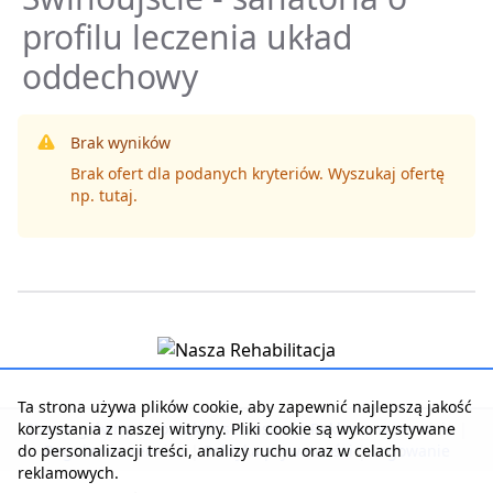
profilu leczenia układ
oddechowy
Brak wyników
Brak ofert dla podanych kryteriów. Wyszukaj ofertę
np.
tutaj
.
Ta strona używa plików cookie, aby zapewnić najlepszą jakość
korzystania z naszej witryny. Pliki cookie są wykorzystywane
Strona główna
|
Kontakt z serwisem
|
Reklama w serwisie
|
do personalizacji treści, analizy ruchu oraz w celach
Regulamin serwisu
|
Polityka prywatności
|
Logowanie
reklamowych.