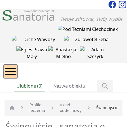
Ulubione (0)
Profile
układ
Świnoujście
leczenia
oddechowy
Strona główna
Świnoujście - sanatoria o