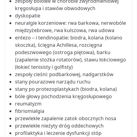
zespoły bólowe w chorobie zwyrodnieniowej
kręgosłupa i stawów obwodowych
dyskopatie
neuralgie korzeniowe: rwa barkowa, nerwobóle
międzyżebrowe, rwa kulszowa, rwa udowa
entezo – i tendinopatie: biodra, kolana (kolano
skoczka), ścięgna Achillesa, rozcięgna
podeszwowego (ostroga piętowa), barku
(zapalenie stożka rotatorów), stawu łokciowego
(łokieć tenisisty i golfisty)
zespoły cieśni: podbarkowej, nadgarstków
stany pourazowe narządu ruchu
stany po protezoplastykach (biodra, kolana)
bóle głowy pochodzenia kręgosłupowego
reumatyzm
fibriomialgia
przewlekłe zapalenie zatok obocznych nosa
przewlekłe nieżyty dróg oddechowych
profilaktyka i leczenie dysfunkcji stóp