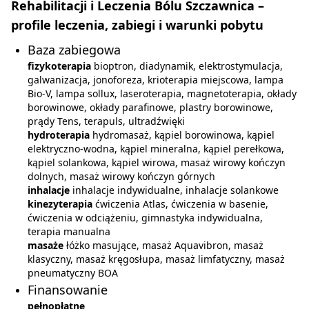
Rehabilitacji i Leczenia Bólu Szczawnica –
profile leczenia, zabiegi i warunki pobytu
Baza zabiegowa
fizykoterapia
bioptron, diadynamik, elektrostymulacja,
galwanizacja, jonoforeza, krioterapia miejscowa, lampa
Bio-V, lampa sollux, laseroterapia, magnetoterapia, okłady
borowinowe, okłady parafinowe, plastry borowinowe,
prądy Tens, terapuls, ultradźwięki
hydroterapia
hydromasaż, kąpiel borowinowa, kąpiel
elektryczno-wodna, kąpiel mineralna, kąpiel perełkowa,
kąpiel solankowa, kąpiel wirowa, masaż wirowy kończyn
dolnych, masaż wirowy kończyn górnych
inhalacje
inhalacje indywidualne, inhalacje solankowe
kinezyterapia
ćwiczenia Atlas, ćwiczenia w basenie,
ćwiczenia w odciążeniu, gimnastyka indywidualna,
terapia manualna
masaże
łóżko masujące, masaż Aquavibron, masaż
klasyczny, masaż kręgosłupa, masaż limfatyczny, masaż
pneumatyczny BOA
Finansowanie
pełnopłatne