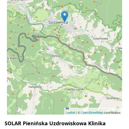
Leaflet
|
©
OpenStreetMap
contributors
SOLAR Pienińska Uzdrowiskowa Klinika