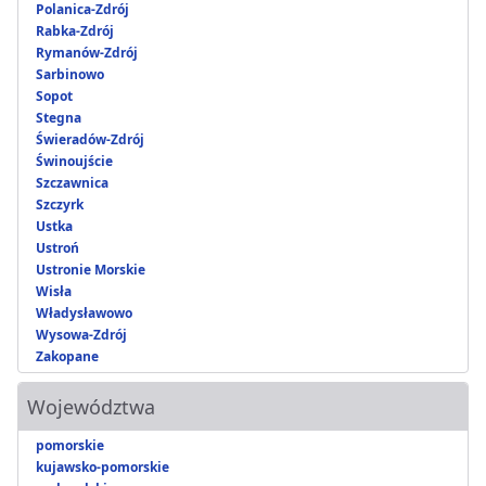
Polanica-Zdrój
Rabka-Zdrój
Rymanów-Zdrój
Sarbinowo
Sopot
Stegna
Świeradów-Zdrój
Świnoujście
Szczawnica
Szczyrk
Ustka
Ustroń
Ustronie Morskie
Wisła
Władysławowo
Wysowa-Zdrój
Zakopane
Województwa
pomorskie
kujawsko-pomorskie