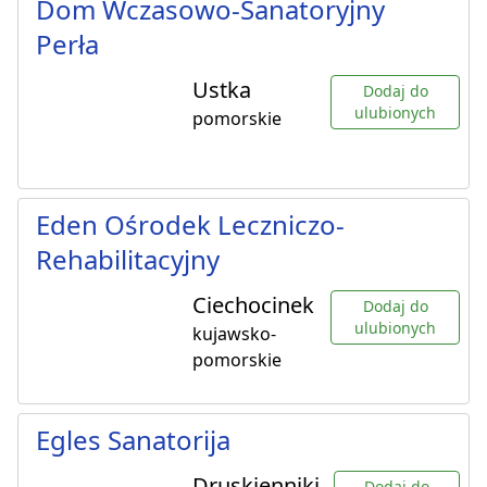
Dom Wczasowo-Sanatoryjny
Perła
Ustka
Dodaj do
ulubionych
pomorskie
Eden Ośrodek Leczniczo-
Rehabilitacyjny
Ciechocinek
Dodaj do
ulubionych
kujawsko-
pomorskie
Egles Sanatorija
Druskienniki,
Dodaj do