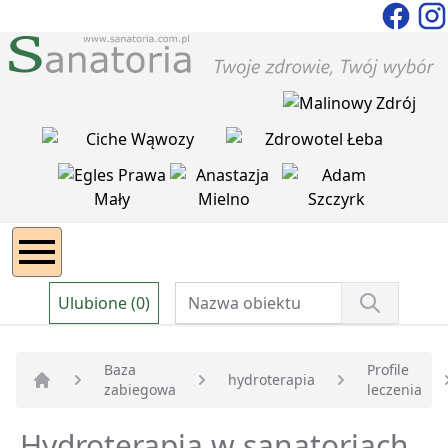
Ulubione (0)
Baza
Profile
hydroterapia
zabiegowa
leczenia
Strona główna
Hydroterapia w sanatoriach