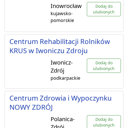
Inowrocław
Dodaj do
ulubionych
kujawsko-
pomorskie
Centrum Rehabilitacji Rolników
KRUS w Iwoniczu Zdroju
Iwonicz-
Dodaj do
ulubionych
Zdrój
podkarpackie
Centrum Zdrowia i Wypoczynku
NOWY ZDRÓJ
Polanica-
Dodaj do
ulubionych
Zdrój