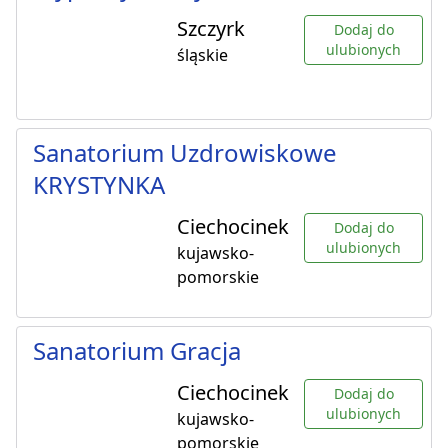
Szczyrk
Dodaj do
ulubionych
śląskie
Sanatorium Uzdrowiskowe
KRYSTYNKA
Ciechocinek
Dodaj do
ulubionych
kujawsko-
pomorskie
Sanatorium Gracja
Ciechocinek
Dodaj do
ulubionych
kujawsko-
pomorskie