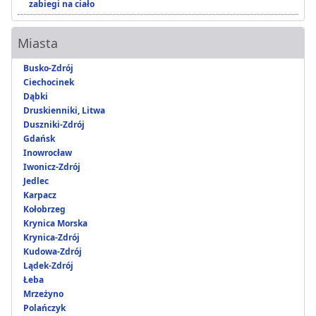
zabiegi na ciało
Miasta
Busko-Zdrój
Ciechocinek
Dąbki
Druskienniki, Litwa
Duszniki-Zdrój
Gdańsk
Inowrocław
Iwonicz-Zdrój
Jedlec
Karpacz
Kołobrzeg
Krynica Morska
Krynica-Zdrój
Kudowa-Zdrój
Lądek-Zdrój
Łeba
Mrzeżyno
Polańczyk