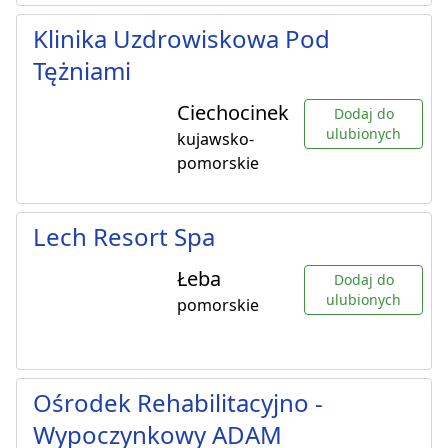
Klinika Uzdrowiskowa Pod
Tężniami
Ciechocinek
Dodaj do
ulubionych
kujawsko-
pomorskie
Lech Resort Spa
Łeba
Dodaj do
ulubionych
pomorskie
Ośrodek Rehabilitacyjno -
Wypoczynkowy ADAM