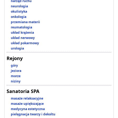
narząd ruchu
neurologia
okulistyka
onkologia
przemiana materii
reumatologia
układ krążenia
układ nerwowy
układ pokarmowy
urologia
Rejony
góry
jeziora
morze
niziny
Sanatoria SPA
masaże relaksacyjne
masaże upiększające
medycyna estetyczna
pielęgnacja twarzy i dekoltu