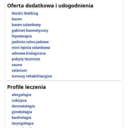
Oferta dodatkowa i udogodnienia
Nordic Walking
basen
basen solankowy
gabinet kosmetyczny
hipoterapia
jaskinie solno-jodowa
mini tężnia solankowa
odnowa biologiczna
pobyty lecznicze
sauna
solarium
turnusy rehabilitacyjne
Profile leczenia
alergologia
cukrzyca
dermatologia
ginekologia
kardiologia
laryngologia