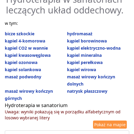
leczących układ oddechowy.
w tym:
bicze szkockie
hydromasaż
kąpiel 4-komorowa
kąpiel borowinowa
kąpiel CO2 w wannie
kąpiel elektryczno-wodna
kąpiel kwasowęglowa
kąpiel mineralna
kąpiel ozonowa
kąpiel perełkowa
kąpiel solankowa
kąpiel wirowa
masaż podwodny
masaż wirowy kończyn
dolnych
masaż wirowy kończyn
natrysk płaszczowy
górnych
Hydroterapia w sanatorium
Uwaga: wyniki pokazują się w porządku alfabetycznym od
losowo wybranej litery
Pokaż na mapie