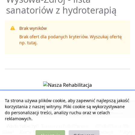
sanatoriów z hydroterapią
Brak wyników
Brak ofert dla podanych kryteriów. Wyszukaj ofertę
np.
tutaj
.
Ta strona używa plików cookie, aby zapewnić najlepszą jakość
korzystania z naszej witryny. Pliki cookie są wykorzystywane
Strona główna
|
Kontakt z serwisem
|
Reklama w serwisie
|
do personalizacji treści, analizy ruchu oraz w celach
Regulamin serwisu
|
Polityka prywatności
|
Logowanie
reklamowych.
Warto zobaczyć:
Turnusy rehabilitacyjne
-
Rehabilitacja dla
dzieci
-
Domy Seniora i Opieki
-
Noclegi nad morzem
-
Pobyty