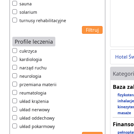
sauna
solarium
turnusy rehabilitacyjne
Profile leczenia
cukrzyca
Hotel Ś
kardiologia
narząd ruchu
Kategor
neurologia
przemiana materii
Baza z
reumatologia
fizykoter
układ krążenia
inhalacje
kinezyte
układ nerwowy
masaże
układ oddechowy
Finans
układ pokarmowy
pełnopła