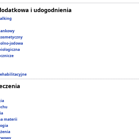
dodatkowa i udogodnienia
alking
lankowy
kosmetyczny
 solno-jodowa
iologiczna
ecznicze
rehabilitacyjne
leczenia
gia
uchu
ia
a materii
ogia
ążenia
erwowy