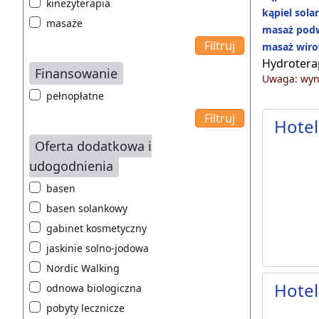
kinezyterapia
kąpiel sol
masaże
masaż pod
masaż wiro
Hydrotera
Finansowanie
Uwaga: wyni
pełnopłatne
Hotel
Oferta dodatkowa i
udogodnienia
basen
basen solankowy
gabinet kosmetyczny
jaskinie solno-jodowa
Nordic Walking
Hotel
odnowa biologiczna
pobyty lecznicze