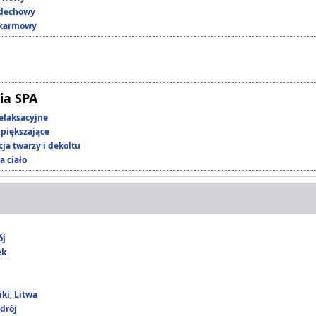
ddechowy
okarmowy
ia SPA
elaksacyjne
piększające
ja twarzy i dekoltu
a ciało
ój
ek
ki, Litwa
drój