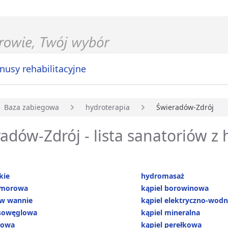
nusy rehabilitacyjne
Baza zabiegowa
hydroterapia
Świeradów-Zdrój
główna
adów-Zdrój - lista sanatoriów z 
kie
hydromasaż
omorowa
kąpiel borowinowa
 w wannie
kąpiel elektryczno-wod
asowęglowa
kąpiel mineralna
nowa
kąpiel perełkowa