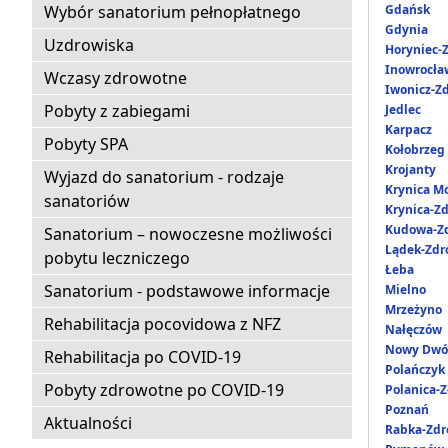
Wybór sanatorium pełnopłatnego
Gdańsk
Gdynia
Uzdrowiska
Horyniec-Z
Inowrocła
Wczasy zdrowotne
Iwonicz-Zd
Pobyty z zabiegami
Jedlec
Karpacz
Pobyty SPA
Kołobrzeg
Krojanty
Wyjazd do sanatorium - rodzaje
Krynica M
sanatoriów
Krynica-Zd
Kudowa-Zd
Sanatorium – nowoczesne możliwości
Lądek-Zdr
pobytu leczniczego
Łeba
Sanatorium - podstawowe informacje
Mielno
Mrzeżyno
Rehabilitacja pocovidowa z NFZ
Nałęczów
Nowy Dwó
Rehabilitacja po COVID-19
Polańczyk
Pobyty zdrowotne po COVID-19
Polanica-Z
Poznań
Aktualności
Rabka-Zdr