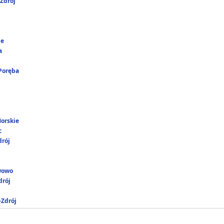
Zdrój
ie
a
 Poręba
Morskie
c
drój
wowo
rój
-Zdrój