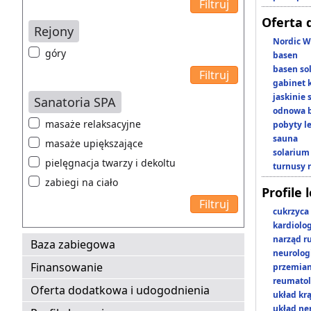
Oferta 
Rejony
Nordic W
góry
basen
basen so
gabinet 
jaskinie
Sanatoria SPA
odnowa b
masaże relaksacyjne
pobyty l
sauna
masaże upiększające
solarium
pielęgnacja twarzy i dekoltu
turnusy 
zabiegi na ciało
Profile 
cukrzyca
kardiolo
narząd r
Baza zabiegowa
neurolog
Finansowanie
przemian
reumatol
Oferta dodatkowa i udogodnienia
układ kr
układ n