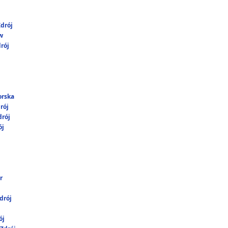
drój
w
rój
orska
rój
rój
ój
r
drój
ój