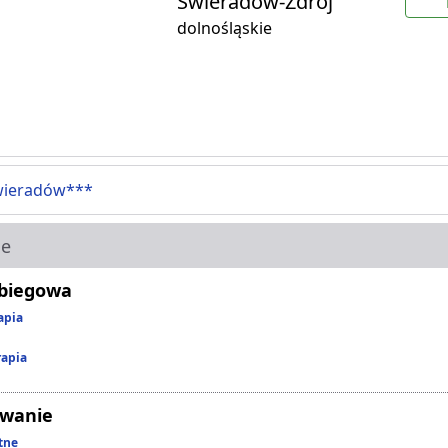
Świeradów-Zdrój
dolnośląskie
wieradów***
ie
abiegowa
apia
rapia
owanie
tne