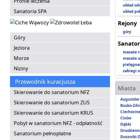
Profile leczenia
układ o
Sanatoria SPA
układ p
Rejony
góry
Góry
Sanator
Jeziora
masaże r
Morze
masaże u
pielęgnac
Niziny
zabiegi n
Przewodnik kuracjusza
Miasta
Skierowanie do sanatorium NFZ
Augustów
Skierowanie do sanatorium ZUS
Busko-Zdr
Ciechocin
Skierowanie do sanatorium KRUS
Cisów
Pobyt w sanatorium NFZ - odpłatność
Dąbki
Druskienni
Sanatorium pełnopłatne
Duszniki-Z