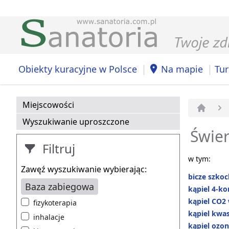
|
|
Obiekty kuracyjne w Polsce
Na mapie
Tur
Miejscowości
Strona 
Wyszukiwanie uproszczone
Świer
Filtruj
w tym:
Zawęź wyszukiwanie wybierając:
bicze szkoc
Baza zabiegowa
kąpiel 4-k
kąpiel CO2
fizykoterapia
kąpiel kw
inhalacje
kąpiel ozo