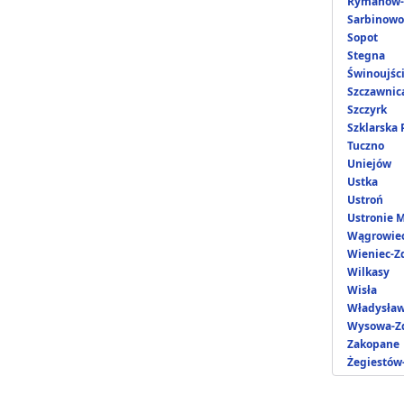
Rymanów-
Sarbinowo
Sopot
Stegna
Świnoujśc
Szczawnic
Szczyrk
Szklarska
Tuczno
Uniejów
Ustka
Ustroń
Ustronie 
Wągrowie
Wieniec-Z
Wilkasy
Wisła
Władysła
Wysowa-Zd
Zakopane
Żegiestów