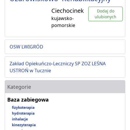
Ciechocinek
Dodaj do
ulubionych
kujawsko-
pomorskie
OSW LWIGRÓD
Zakład Opiekuńczo-Leczniczy SP ZOZ LEŚNA
USTROŃ w Tucznie
Kategorie
Baza zabiegowa
fizykoterapia
hydroterapia
inhalacje
kinezyterapia