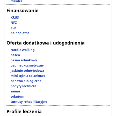
masaże
Finansowanie
KRUS
NFZ
ZUS
pełnopłatne
Oferta dodatkowa i udogodnienia
Nordic Walking
basen
basen solankowy
gabinet kosmetyczny
jaskinie solno-jodowa
mini tężnia solankowa
odnowa biologiczna
pobyty lecznicze
sauna
solarium
turnusy rehabilitacyjne
Profile leczenia