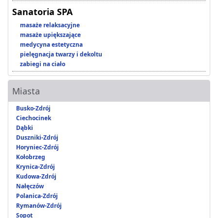
Sanatoria SPA
masaże relaksacyjne
masaże upiększające
medycyna estetyczna
pielęgnacja twarzy i dekoltu
zabiegi na ciało
Miasta
Busko-Zdrój
Ciechocinek
Dąbki
Duszniki-Zdrój
Horyniec-Zdrój
Kołobrzeg
Krynica-Zdrój
Kudowa-Zdrój
Nałęczów
Polanica-Zdrój
Rymanów-Zdrój
Sopot