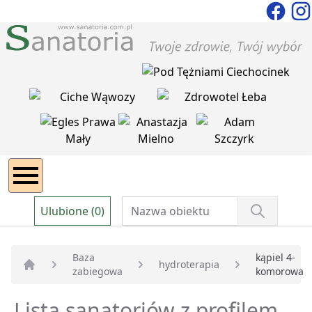
Ulubione (0)
Baza
kąpiel 4-
hydroterapia
zabiegowa
komorowa
Strona główna
Lista sanatoriów z profilem