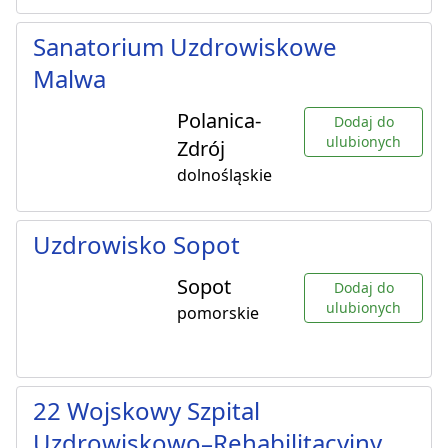
Sanatorium Uzdrowiskowe
Malwa
Polanica-
Dodaj do
ulubionych
Zdrój
dolnośląskie
Uzdrowisko Sopot
Sopot
Dodaj do
ulubionych
pomorskie
22 Wojskowy Szpital
Uzdrowiskowo–Rehabilitacyjny