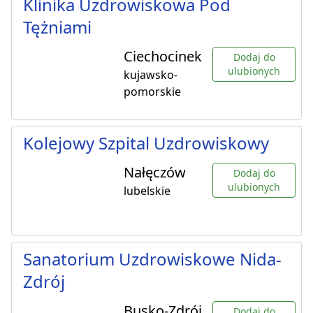
Klinika Uzdrowiskowa Pod
Tężniami
Ciechocinek
Dodaj do
ulubionych
kujawsko-
pomorskie
Kolejowy Szpital Uzdrowiskowy
Nałęczów
Dodaj do
ulubionych
lubelskie
Sanatorium Uzdrowiskowe Nida-
Zdrój
Busko-Zdrój
Dodaj do