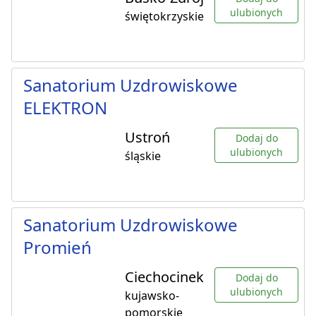
ulubionych
świętokrzyskie
Sanatorium Uzdrowiskowe
ELEKTRON
Ustroń
Dodaj do
ulubionych
śląskie
Sanatorium Uzdrowiskowe
Promień
Ciechocinek
Dodaj do
ulubionych
kujawsko-
pomorskie