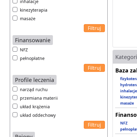
inhalacje
kinezyterapia
masaże
Finansowanie
NFZ
Kategor
pełnopłatne
Baza z
Profile leczenia
fizykoter
hydroter
narząd ruchu
inhalacje
kinezyte
przemiana materii
masaże
układ krążenia
Finans
układ oddechowy
NFZ
pełnopła
Rejony