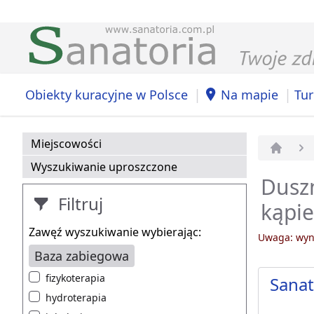
|
|
Obiekty kuracyjne w Polsce
Na mapie
Tur
Miejscowości
Strona 
Wyszukiwanie uproszczone
Duszn
Filtruj
kąpie
Zawęź wyszukiwanie wybierając:
Uwaga: wyni
Baza zabiegowa
fizykoterapia
Sana
hydroterapia