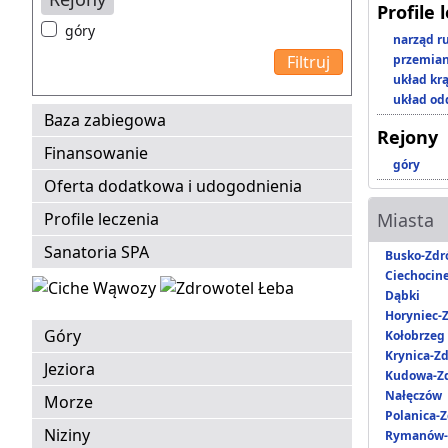
Profile 
góry
narząd r
przemian
układ kr
układ o
Baza zabiegowa
Rejony
Finansowanie
góry
Oferta dodatkowa i udogodnienia
Profile leczenia
Miasta
Sanatoria SPA
Busko-Zdr
Ciechocin
Dąbki
Horyniec-Z
Góry
Kołobrzeg
Krynica-Zd
Jeziora
Kudowa-Zd
Nałęczów
Morze
Polanica-Z
Niziny
Rymanów-