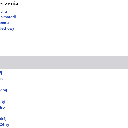
leczenia
uchu
a materii
ążenia
ddechowy
ój
ek
drój
rój
rój
drój
Zdrój