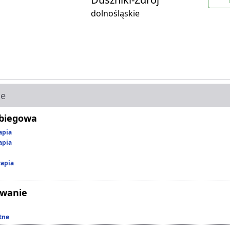
dolnośląskie
ie
abiegowa
apia
apia
rapia
owanie
tne