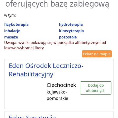
oferujących bazę zabiegową
w tym:
fizykoterapia
hydroterapia
inhalacje
kinezyterapia
masaże
pozostałe
Uwaga: wyniki pokazują się w porządku alfabetycznym od
losowo wybranej litery
Pokaż na mapie
Eden Ośrodek Leczniczo-
Rehabilitacyjny
Ciechocinek
Dodaj do
ulubionych
kujawsko-
pomorskie
Egles Sanatorija