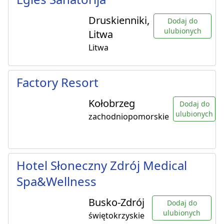
Druskienniki,
Dodaj do
ulubionych
Litwa
Litwa
Factory Resort
Kołobrzeg
Dodaj do
ulubionych
zachodniopomorskie
Hotel Słoneczny Zdrój Medical
Spa&Wellness
Busko-Zdrój
Dodaj do
ulubionych
świętokrzyskie