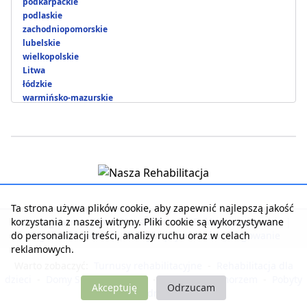
podkarpackie
podlaskie
zachodniopomorskie
lubelskie
wielkopolskie
Litwa
łódzkie
warmińsko-mazurskie
Ta strona używa plików cookie, aby zapewnić najlepszą jakość
korzystania z naszej witryny. Pliki cookie są wykorzystywane
Strona główna
|
Kontakt z serwisem
|
Reklama w serwisie
|
do personalizacji treści, analizy ruchu oraz w celach
Regulamin serwisu
|
Polityka prywatności
|
Logowanie
reklamowych.
Warto zobaczyć:
Turnusy rehabilitacyjne
-
Rehabilitacja dla
dzieci
-
Domy Seniora i Opieki
-
Noclegi nad morzem
-
Pobyty
Akceptuję
Odrzucam
dla zdrowia