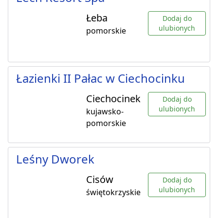
Łeba
Dodaj do
ulubionych
pomorskie
Łazienki II Pałac w Ciechocinku
Ciechocinek
Dodaj do
ulubionych
kujawsko-
pomorskie
Leśny Dworek
Cisów
Dodaj do
ulubionych
świętokrzyskie