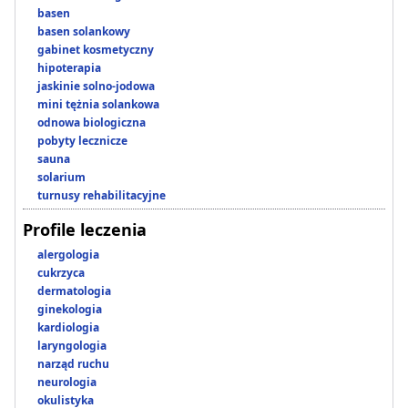
basen
basen solankowy
gabinet kosmetyczny
hipoterapia
jaskinie solno-jodowa
mini tężnia solankowa
odnowa biologiczna
pobyty lecznicze
sauna
solarium
turnusy rehabilitacyjne
Profile leczenia
alergologia
cukrzyca
dermatologia
ginekologia
kardiologia
laryngologia
narząd ruchu
neurologia
okulistyka