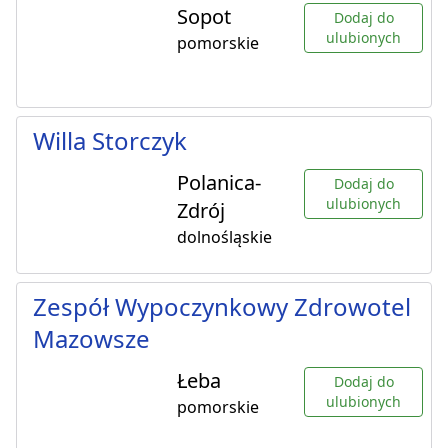
Sopot
Dodaj do
ulubionych
pomorskie
Willa Storczyk
Polanica-
Dodaj do
ulubionych
Zdrój
dolnośląskie
Zespół Wypoczynkowy Zdrowotel
Mazowsze
Łeba
Dodaj do
ulubionych
pomorskie