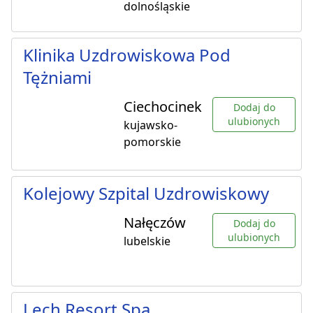
dolnośląskie
Klinika Uzdrowiskowa Pod
Tężniami
Ciechocinek
Dodaj do
ulubionych
kujawsko-
pomorskie
Kolejowy Szpital Uzdrowiskowy
Nałęczów
Dodaj do
ulubionych
lubelskie
Lech Resort Spa