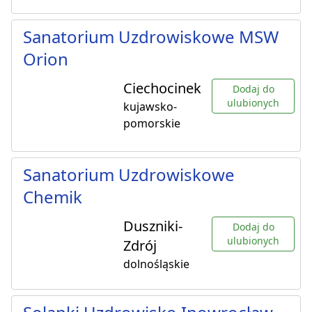
Sanatorium Uzdrowiskowe MSW
Orion
Ciechocinek
Dodaj do
ulubionych
kujawsko-
pomorskie
Sanatorium Uzdrowiskowe
Chemik
Duszniki-
Dodaj do
ulubionych
Zdrój
dolnośląskie