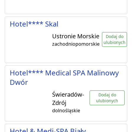
Hotel**** Skal
Ustronie Morskie
Dodaj do
ulubionych
zachodniopomorskie
Hotel**** Medical SPA Malinowy
Dwór
Świeradów-
Dodaj do
ulubionych
Zdrój
dolnośląskie
Hotel & Medi-SPA Biały