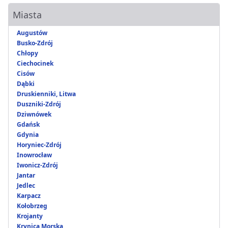
Miasta
Augustów
Busko-Zdrój
Chłopy
Ciechocinek
Cisów
Dąbki
Druskienniki, Litwa
Duszniki-Zdrój
Dziwnówek
Gdańsk
Gdynia
Horyniec-Zdrój
Inowrocław
Iwonicz-Zdrój
Jantar
Jedlec
Karpacz
Kołobrzeg
Krojanty
Krynica Morska