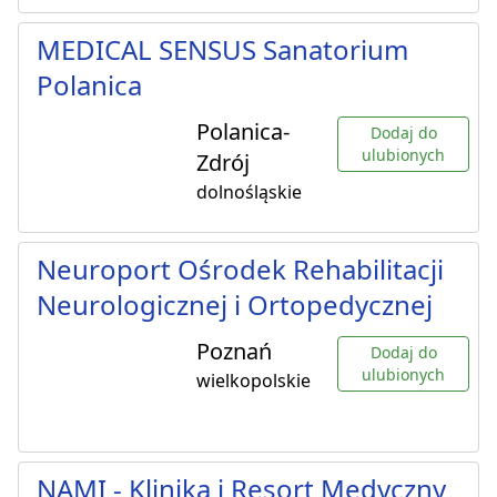
MEDICAL SENSUS Sanatorium
Polanica
Polanica-
Dodaj do
ulubionych
Zdrój
dolnośląskie
Neuroport Ośrodek Rehabilitacji
Neurologicznej i Ortopedycznej
Poznań
Dodaj do
ulubionych
wielkopolskie
NAMI - Klinika i Resort Medyczny