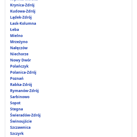
Krynica-Zdrój
Kudowa-Zdrój
Lądek-Zdrój
Łask-Kolumna
Łeba
Mielno
Mrzeżyno
Nałęczów
Niechorze
Nowy Dwór
Polańczyk
Polanica-Zdrój
Poznań
Rabka-Zdrój
Rymanów-Zdrój
Sarbinowo
Sopot
Stegna
Świeradów-Zdrój
Świnoujście
Szczawnica
Szczyrk