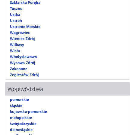
Szklarska Poręba
Tuczno
Ustka
Ustroń
Ustronie Morskie
Wągrowiec
Wieniec-Zdrój
Wilkasy
Wisła
Władysławowo
Wysowa-Zdrój
Zakopane
Żegiestów-Zdrój
Województwa
pomorskie
śląskie
kujawsko-pomorskie
małopolskie
świętokrzyskie
dolnośląskie