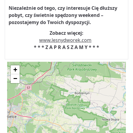
Niezależnie od tego, czy interesuje Cię dłuższy
pobyt, czy świetnie spędzony weekend –
pozostajemy do Twoich dyspozycji.
Zobacz więcej:
www.lesnydworek.com
* * * Z A P R A S Z A M Y * * *
+
−