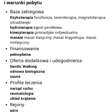
i warunki pobytu
Baza zabiegowa
fizykoterapia
fonoforeza, laseroterapia, magnetoterapia,
ultradźwięki
hydroterapia
kąpiel perełkowa
kinezyterapia
gimnastyka indywidualna
masaże
masaż klasyczny, masaż kręgosłupa, masaż
limfatyczny
Finansowanie
pełnopłatne
Oferta dodatkowa i udogodnienia
Nordic Walking
odnowa biologiczna
sauna
Profile leczenia
narząd ruchu
reumatologia
układ krążenia
Rejony
góry