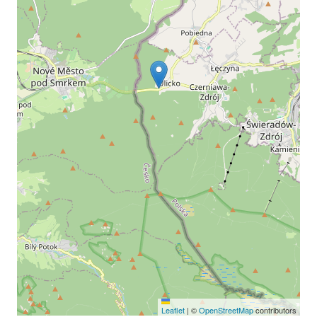
Leaflet
|
©
OpenStreetMap
contributors