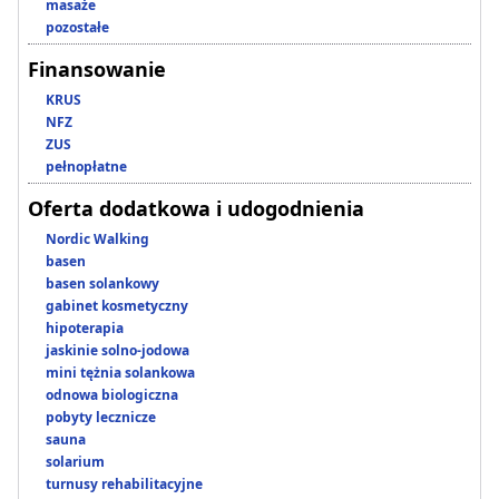
masaże
pozostałe
Finansowanie
KRUS
NFZ
ZUS
pełnopłatne
Oferta dodatkowa i udogodnienia
Nordic Walking
basen
basen solankowy
gabinet kosmetyczny
hipoterapia
jaskinie solno-jodowa
mini tężnia solankowa
odnowa biologiczna
pobyty lecznicze
sauna
solarium
turnusy rehabilitacyjne