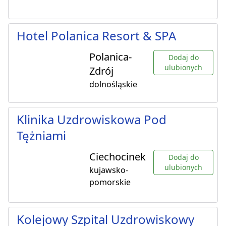
Hotel Polanica Resort & SPA
Polanica-
Dodaj do
ulubionych
Zdrój
dolnośląskie
Klinika Uzdrowiskowa Pod
Tężniami
Ciechocinek
Dodaj do
ulubionych
kujawsko-
pomorskie
Kolejowy Szpital Uzdrowiskowy