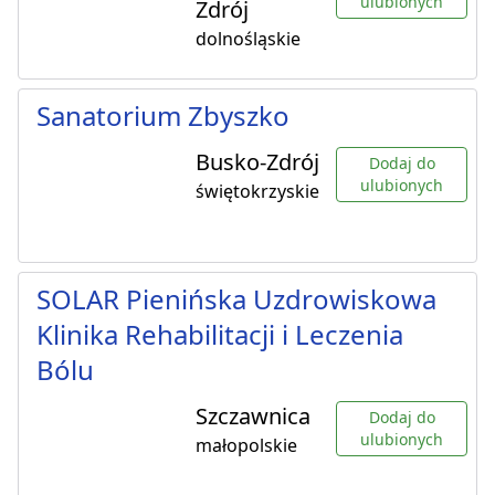
ulubionych
Zdrój
dolnośląskie
Sanatorium Zbyszko
Busko-Zdrój
Dodaj do
ulubionych
świętokrzyskie
SOLAR Pienińska Uzdrowiskowa
Klinika Rehabilitacji i Leczenia
Bólu
Szczawnica
Dodaj do
ulubionych
małopolskie