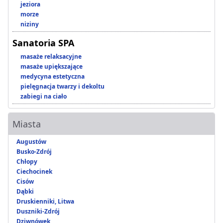
jeziora
morze
niziny
Sanatoria SPA
masaże relaksacyjne
masaże upiększające
medycyna estetyczna
pielęgnacja twarzy i dekoltu
zabiegi na ciało
Miasta
Augustów
Busko-Zdrój
Chłopy
Ciechocinek
Cisów
Dąbki
Druskienniki, Litwa
Duszniki-Zdrój
Dziwnówek