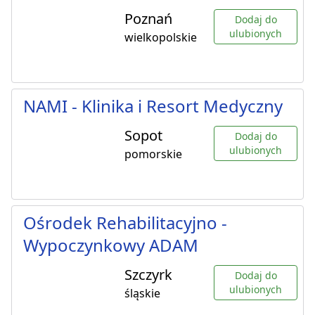
Poznań
Dodaj do
ulubionych
wielkopolskie
NAMI - Klinika i Resort Medyczny
Sopot
Dodaj do
ulubionych
pomorskie
Ośrodek Rehabilitacyjno -
Wypoczynkowy ADAM
Szczyrk
Dodaj do
ulubionych
śląskie