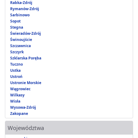
Rabka-Zdrój
Rymanów-Zdrój
Sarbinowo
Sopot
Stegna
Świeradów-Zdrój
Świnoujście
Szczawnica
Szczyrk
Szklarska Poręba
Tuczno
Ustka
Ustroń
Ustronie Morskie
Wągrowiec
Wilkasy
Wisła
Wysowa-Zdrój
Zakopane
Województwa