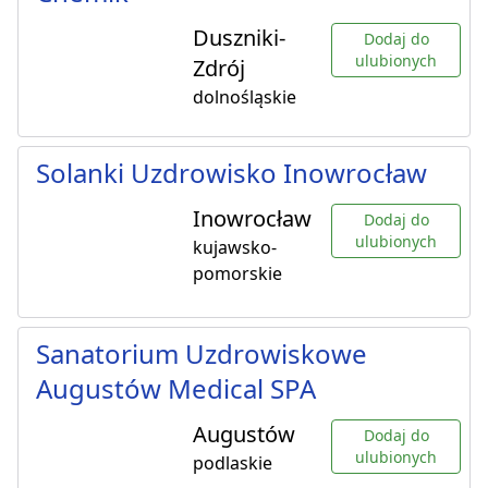
Duszniki-
Dodaj do
ulubionych
Zdrój
dolnośląskie
Solanki Uzdrowisko Inowrocław
Inowrocław
Dodaj do
ulubionych
kujawsko-
pomorskie
Sanatorium Uzdrowiskowe
Augustów Medical SPA
Augustów
Dodaj do
ulubionych
podlaskie