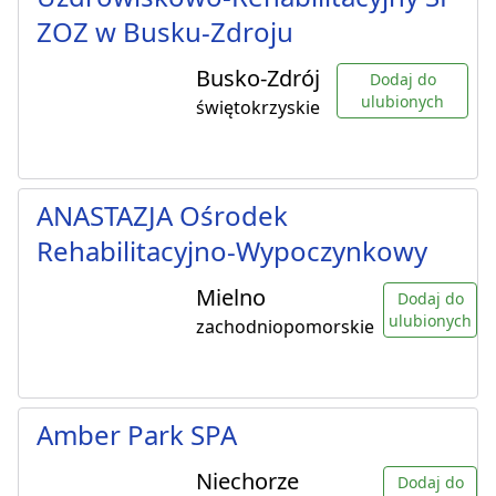
ZOZ w Busku-Zdroju
Busko-Zdrój
Dodaj do
ulubionych
świętokrzyskie
ANASTAZJA Ośrodek
Rehabilitacyjno-Wypoczynkowy
Mielno
Dodaj do
ulubionych
zachodniopomorskie
Amber Park SPA
Niechorze
Dodaj do