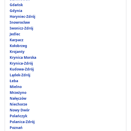
Gdańsk
Gdynia
Horyniec-Zdrój
Inowrocław
Iwonicz-Zdrój
Jedlec
Karpacz
Kołobrzeg
Krojanty
Krynica Morska
Krynica-Zdrój
Kudowa-Zdrój
Lądek-Zdrój
Łeba
Mielno
Mrzeżyno
Nałęczów
Niechorze
Nowy Dwór
Polańczyk
Polanica-Zdrój
Poznań