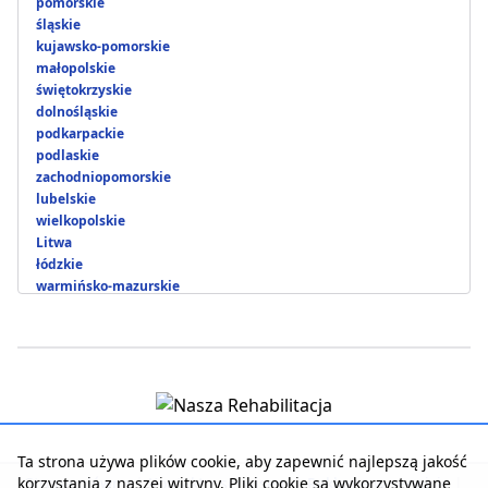
pomorskie
śląskie
kujawsko-pomorskie
małopolskie
świętokrzyskie
dolnośląskie
podkarpackie
podlaskie
zachodniopomorskie
lubelskie
wielkopolskie
Litwa
łódzkie
warmińsko-mazurskie
Ta strona używa plików cookie, aby zapewnić najlepszą jakość
korzystania z naszej witryny. Pliki cookie są wykorzystywane
Strona główna
|
Kontakt z serwisem
|
Reklama w serwisie
|