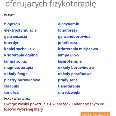
oferujących fizykoterapię
w tym:
bioptron
diadynamik
elektrostymulacja
fonoforeza
galwanizacja
galwanoborowina
interdyn
jonoforeza
kąpiel sucha CO2
krioterapia miejscowa
krioterapia ogólna
lampa Bio-V
lampa sollux
laseroterapia
magnetoterapia
okłady borowinowe
okłady fango
okłady parafinowe
plastry borowinowe
prądy Tens
terapuls
tlenoterapia
tonoliza
ultradźwięki
Fizykoterapia
Uwaga: wyniki pokazują się w porządku alfabetycznym od
losowo wybranej litery
Pokaż na mapie