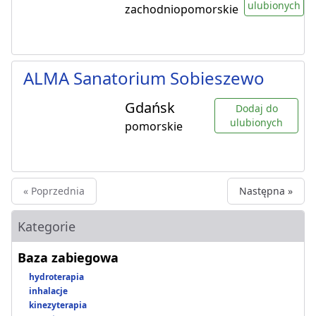
ulubionych
zachodniopomorskie
ALMA Sanatorium Sobieszewo
Gdańsk
Dodaj do
ulubionych
pomorskie
« Poprzednia
Następna »
Kategorie
Baza zabiegowa
hydroterapia
inhalacje
kinezyterapia