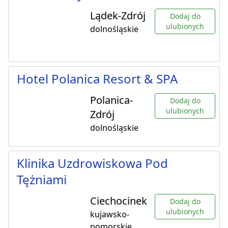
Lądek-Zdrój
Dodaj do
ulubionych
dolnośląskie
Hotel Polanica Resort & SPA
Polanica-
Dodaj do
ulubionych
Zdrój
dolnośląskie
Klinika Uzdrowiskowa Pod
Tężniami
Ciechocinek
Dodaj do
ulubionych
kujawsko-
pomorskie