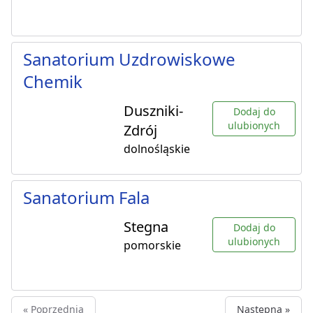
Sanatorium Uzdrowiskowe
Chemik
Duszniki-
Dodaj do
ulubionych
Zdrój
dolnośląskie
Sanatorium Fala
Stegna
Dodaj do
ulubionych
pomorskie
« Poprzednia
Następna »