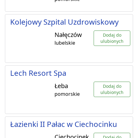
Kolejowy Szpital Uzdrowiskowy
Nałęczów
Dodaj do
ulubionych
lubelskie
Lech Resort Spa
Łeba
Dodaj do
ulubionych
pomorskie
Łazienki II Pałac w Ciechocinku
Ciechocinek
Dodaj do