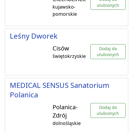
ulubionych
kujawsko-
pomorskie
Leśny Dworek
Cisów
Dodaj do
ulubionych
świętokrzyskie
MEDICAL SENSUS Sanatorium
Polanica
Polanica-
Dodaj do
ulubionych
Zdrój
dolnośląskie