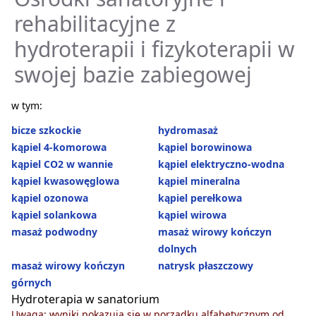
rehabilitacyjne z
hydroterapii i fizykoterapii w
swojej bazie zabiegowej
w tym:
bicze szkockie
hydromasaż
kąpiel 4-komorowa
kąpiel borowinowa
kąpiel CO2 w wannie
kąpiel elektryczno-wodna
kąpiel kwasowęglowa
kąpiel mineralna
kąpiel ozonowa
kąpiel perełkowa
kąpiel solankowa
kąpiel wirowa
masaż podwodny
masaż wirowy kończyn
dolnych
masaż wirowy kończyn
natrysk płaszczowy
górnych
Hydroterapia w sanatorium
Uwaga: wyniki pokazują się w porządku alfabetycznym od