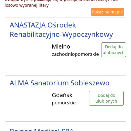
losowo wybranej litery
Pokaż na mapie
ANASTAZJA Ośrodek
Rehabilitacyjno-Wypoczynkowy
Mielno
Dodaj do
ulubionych
zachodniopomorskie
ALMA Sanatorium Sobieszewo
Gdańsk
Dodaj do
ulubionych
pomorskie