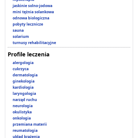
jaskinie solno-jodowa
mini tężnia solankowa
odnowa biologiczna
pobyty lecznicze
sauna
solarium
turnusy rehabilitacyjne
Profile leczenia
alergologia
cukrzyca
dermatologia
ginekologia
kardiologia
laryngologia
narząd ruchu
neurologia
okulistyka
onkologia
przemiana materii
reumatologia
układ krążenia