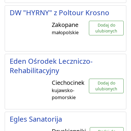
DW "HYRNY" z Poltour Krosno
Zakopane
Dodaj do
ulubionych
małopolskie
Eden Ośrodek Leczniczo-
Rehabilitacyjny
Ciechocinek
Dodaj do
ulubionych
kujawsko-
pomorskie
Egles Sanatorija