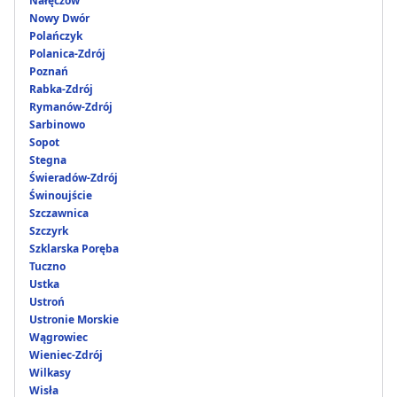
Nałęczów
Nowy Dwór
Polańczyk
Polanica-Zdrój
Poznań
Rabka-Zdrój
Rymanów-Zdrój
Sarbinowo
Sopot
Stegna
Świeradów-Zdrój
Świnoujście
Szczawnica
Szczyrk
Szklarska Poręba
Tuczno
Ustka
Ustroń
Ustronie Morskie
Wągrowiec
Wieniec-Zdrój
Wilkasy
Wisła