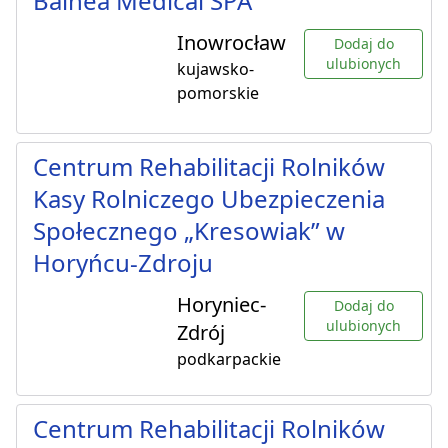
Balnea Medical SPA
Inowrocław
Dodaj do
ulubionych
kujawsko-
pomorskie
Centrum Rehabilitacji Rolników
Kasy Rolniczego Ubezpieczenia
Społecznego „Kresowiak” w
Horyńcu-Zdroju
Horyniec-
Dodaj do
ulubionych
Zdrój
podkarpackie
Centrum Rehabilitacji Rolników