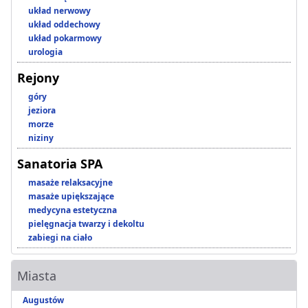
układ nerwowy
układ oddechowy
układ pokarmowy
urologia
Rejony
góry
jeziora
morze
niziny
Sanatoria SPA
masaże relaksacyjne
masaże upiększające
medycyna estetyczna
pielęgnacja twarzy i dekoltu
zabiegi na ciało
Miasta
Augustów