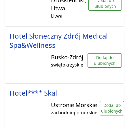
Druskienniki,
Dodaj do
ulubionych
Litwa
Litwa
Hotel Słoneczny Zdrój Medical
Spa&Wellness
Busko-Zdrój
Dodaj do
ulubionych
świętokrzyskie
Hotel**** Skal
Ustronie Morskie
Dodaj do
ulubionych
zachodniopomorskie