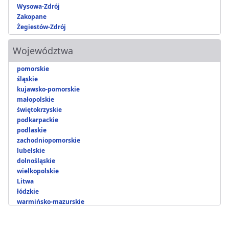
Wysowa-Zdrój
Zakopane
Żegiestów-Zdrój
Województwa
pomorskie
śląskie
kujawsko-pomorskie
małopolskie
świętokrzyskie
podkarpackie
podlaskie
zachodniopomorskie
lubelskie
dolnośląskie
wielkopolskie
Litwa
łódzkie
warmińsko-mazurskie