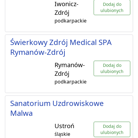
Iwonicz-
Dodaj do
ulubionych
Zdrój
podkarpackie
Świerkowy Zdrój Medical SPA
Rymanów-Zdrój
Rymanów-
Dodaj do
ulubionych
Zdrój
podkarpackie
Sanatorium Uzdrowiskowe
Malwa
Ustroń
Dodaj do
ulubionych
śląskie