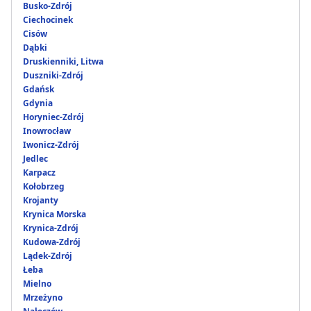
Busko-Zdrój
Ciechocinek
Cisów
Dąbki
Druskienniki, Litwa
Duszniki-Zdrój
Gdańsk
Gdynia
Horyniec-Zdrój
Inowrocław
Iwonicz-Zdrój
Jedlec
Karpacz
Kołobrzeg
Krojanty
Krynica Morska
Krynica-Zdrój
Kudowa-Zdrój
Lądek-Zdrój
Łeba
Mielno
Mrzeżyno