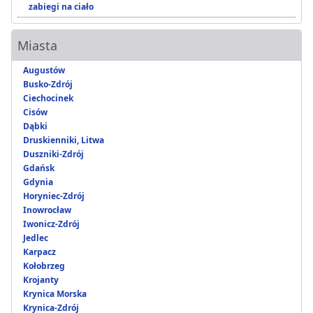
zabiegi na ciało
Miasta
Augustów
Busko-Zdrój
Ciechocinek
Cisów
Dąbki
Druskienniki, Litwa
Duszniki-Zdrój
Gdańsk
Gdynia
Horyniec-Zdrój
Inowrocław
Iwonicz-Zdrój
Jedlec
Karpacz
Kołobrzeg
Krojanty
Krynica Morska
Krynica-Zdrój