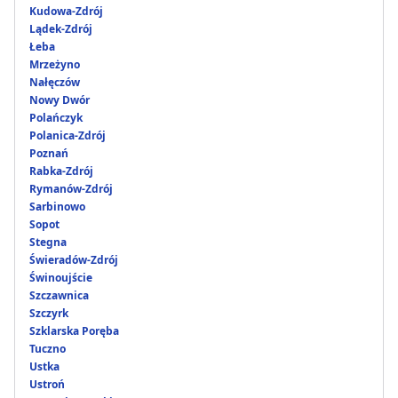
Kudowa-Zdrój
Lądek-Zdrój
Łeba
Mrzeżyno
Nałęczów
Nowy Dwór
Polańczyk
Polanica-Zdrój
Poznań
Rabka-Zdrój
Rymanów-Zdrój
Sarbinowo
Sopot
Stegna
Świeradów-Zdrój
Świnoujście
Szczawnica
Szczyrk
Szklarska Poręba
Tuczno
Ustka
Ustroń