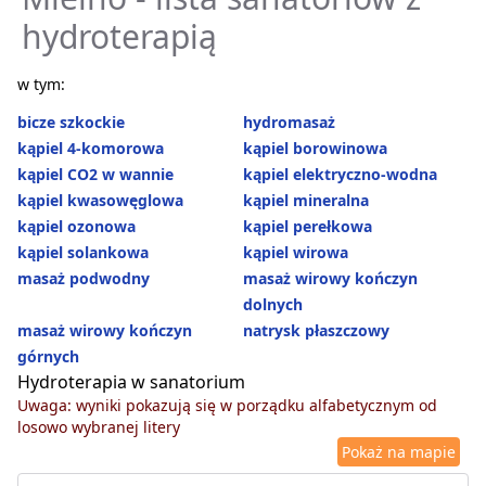
hydroterapią
w tym:
bicze szkockie
hydromasaż
kąpiel 4-komorowa
kąpiel borowinowa
kąpiel CO2 w wannie
kąpiel elektryczno-wodna
kąpiel kwasowęglowa
kąpiel mineralna
kąpiel ozonowa
kąpiel perełkowa
kąpiel solankowa
kąpiel wirowa
masaż podwodny
masaż wirowy kończyn
dolnych
masaż wirowy kończyn
natrysk płaszczowy
górnych
Hydroterapia w sanatorium
Uwaga: wyniki pokazują się w porządku alfabetycznym od
losowo wybranej litery
Pokaż na mapie