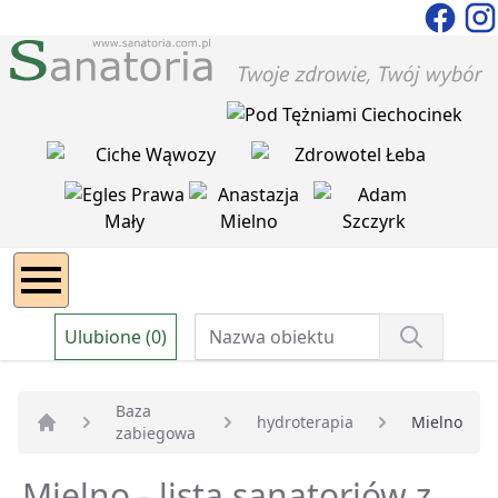
Ulubione (0)
Baza
hydroterapia
Mielno
zabiegowa
Strona główna
Mielno - lista sanatoriów z