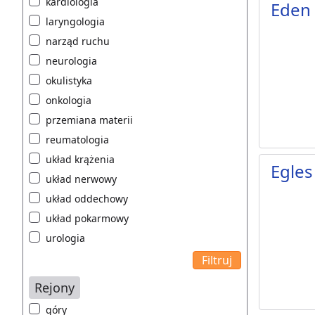
kardiologia
Eden 
laryngologia
narząd ruchu
neurologia
okulistyka
onkologia
przemiana materii
reumatologia
układ krążenia
Egles
układ nerwowy
układ oddechowy
układ pokarmowy
urologia
Rejony
góry