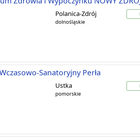
rum Zdrowia i Wypoczynku NOWY ZDRÓ
Polanica-Zdrój
dolnośląskie
Wczasowo-Sanatoryjny Perła
Ustka
pomorskie