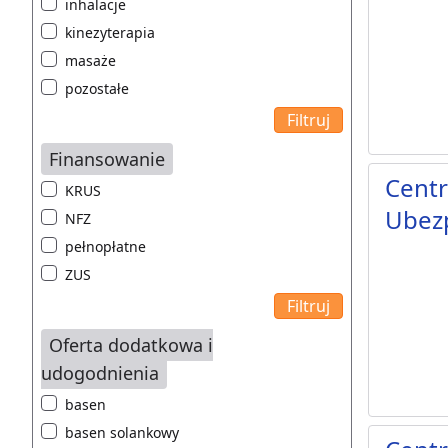
inhalacje
kinezyterapia
masaże
pozostałe
Finansowanie
Centr
KRUS
Ubezp
NFZ
pełnopłatne
ZUS
Oferta dodatkowa i
udogodnienia
basen
basen solankowy