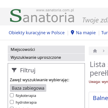
|
|
Obiekty kuracyjne w Polsce
Na mapie
Tur
Miejscowości
Strona 
Wyszukiwanie uproszczone
Lista
Filtruj
pere
Zawęź wyszukiwanie wybierając:
Uwaga: wyni
Baza zabiegowa
fizykoterapia
Balne
hydroterapia