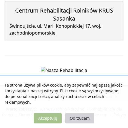
Centrum Rehabilitacji Rolników KRUS
Sasanka
Świnoujście, ul. Marii Konopnickiej 17, woj.
zachodniopomorskie
Ta strona używa plików cookie, aby zapewnić najlepszą jakość
korzystania z naszej witryny. Pliki cookie są wykorzystywane
Strona główna
|
Kontakt z serwisem
|
Reklama w serwisie
|
do personalizacji treści, analizy ruchu oraz w celach
Regulamin serwisu
|
Polityka prywatności
|
Logowanie
reklamowych.
Warto zobaczyć:
Turnusy rehabilitacyjne
-
Rehabilitacja dla
dzieci
-
Domy Seniora i Opieki
-
Noclegi nad morzem
-
Pobyty
Akceptuję
Odrzucam
dla zdrowia