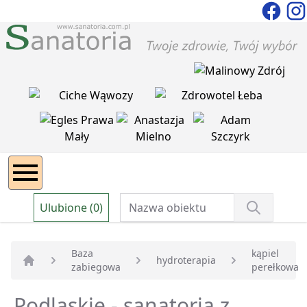
Ulubione (0)
Baza
kąpiel
hydroterapia
zabiegowa
perełkowa
Strona główna
Podlaskie - sanatoria z