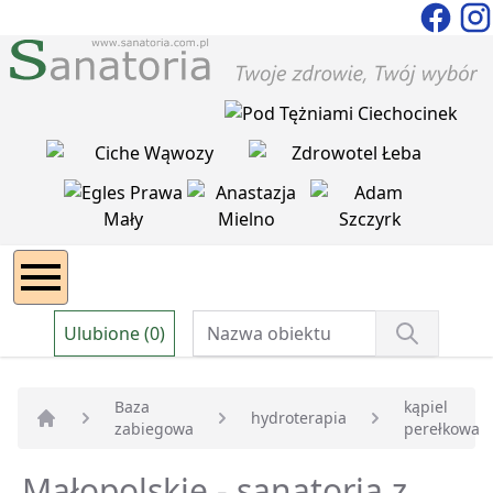
Ulubione (0)
Baza
kąpiel
hydroterapia
zabiegowa
perełkowa
Strona główna
Małopolskie - sanatoria z