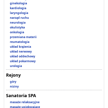
ginekologia
kardiologia
laryngologia
narząd ruchu
neurologia
okulistyka
onkologia
przemiana materii
reumatologia
układ krążenia
układ nerwowy
układ oddechowy
układ pokarmowy
urologia
Rejony
góry
niziny
Sanatoria SPA
masaże relaksacyjne
masaże upiększające