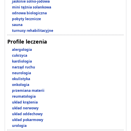
jaskinie solno-jodowa
mini tężnia solankowa
odnowa biologiczna
pobyty lecznicze
sauna
turnusy rehabilitacyjne
Profile leczenia
alergologia
cukrzyca
kardiologia
narząd ruchu
neurologia
okulistyka
onkologia
przemiana materii
reumatologia
układ krążenia
układ nerwowy
układ oddechowy
układ pokarmowy
urologia