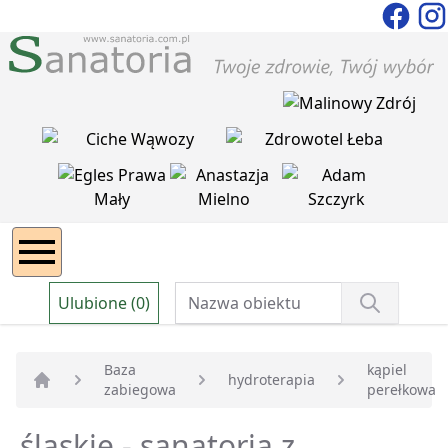
Ulubione (0)
Baza
kąpiel
hydroterapia
zabiegowa
perełkowa
Strona główna
śląskie - sanatoria z