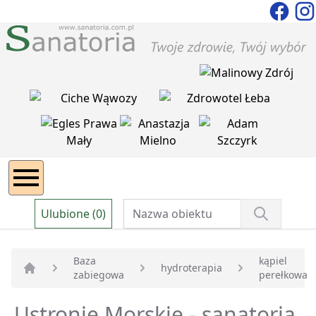
Ulubione (0)
Baza
kąpiel
hydroterapia
zabiegowa
perełkowa
Strona główna
Ustronie Morskie - sanatoria