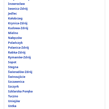
Inowrocław
Iwonicz-Zdrój
Jedlec
Kołobrzeg
Krynica-Zdrój
Kudowa-Zdrój
Mielno
Nałęczów
Polańczyk
Polanica-Zdrój
Rabka-Zdrój
Rymanów-Zdrój
Sopot
Stegna
Świeradów-Zdrój
Świnoujście
Szczawnica
Szczyrk
Szklarska Poręba
Tuczno
Uniejów
Ustka