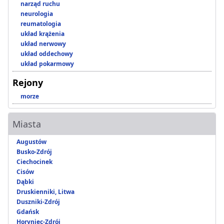
narząd ruchu
neurologia
reumatologia
układ krążenia
układ nerwowy
układ oddechowy
układ pokarmowy
Rejony
morze
Miasta
Augustów
Busko-Zdrój
Ciechocinek
Cisów
Dąbki
Druskienniki, Litwa
Duszniki-Zdrój
Gdańsk
Horyniec-Zdrój