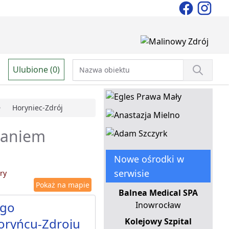
Ulubione (0)
Horyniec-Zdrój
owaniem
Nowe ośrodki w
serwisie
ry
Pokaż na mapie
Balnea Medical SPA
ego
Inowrocław
oryńcu-Zdroju
Kolejowy Szpital