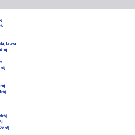
ój
ek
ki, Litwa
drój
w
rój
rój
rój
drój
ój
Zdrój