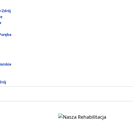
-Zdrój
ie
a
 Poręba
Morskie
rój