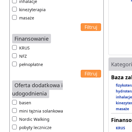
inhalacje
kinezyterapia
masaże
Finansowanie
KRUS
NFZ
Kategor
pełnopłatne
Baza z
Oferta dodatkowa i
fizykoter
hydroter
udogodnienia
inhalacje
basen
kinezyte
masaże
mini tężnia solankowa
Nordic Walking
Finans
pobyty lecznicze
KRUS