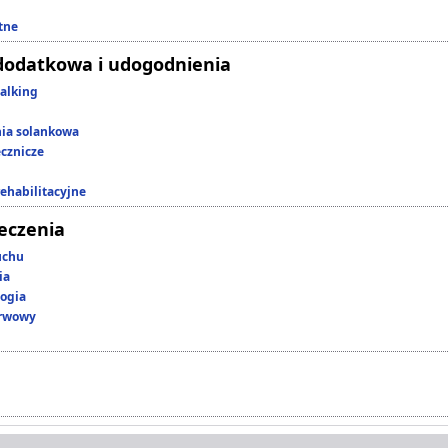
tne
dodatkowa i udogodnienia
alking
nia solankowa
ecznicze
rehabilitacyjne
leczenia
uchu
ia
ogia
erwowy