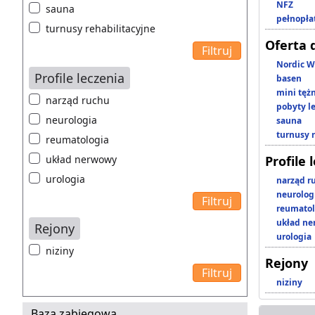
NFZ
sauna
pełnopła
turnusy rehabilitacyjne
Oferta 
Nordic W
Profile leczenia
basen
mini tęż
narząd ruchu
pobyty l
neurologia
sauna
turnusy 
reumatologia
układ nerwowy
Profile 
urologia
narząd r
neurolog
reumatol
układ n
Rejony
urologia
niziny
Rejony
niziny
Baza zabiegowa