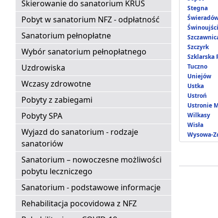
Skierowanie do sanatorium KRUS
Stegna
Świeradów
Pobyt w sanatorium NFZ - odpłatność
Świnoujśc
Sanatorium pełnopłatne
Szczawnic
Szczyrk
Wybór sanatorium pełnopłatnego
Szklarska
Uzdrowiska
Tuczno
Uniejów
Wczasy zdrowotne
Ustka
Ustroń
Pobyty z zabiegami
Ustronie 
Pobyty SPA
Wilkasy
Wisła
Wyjazd do sanatorium - rodzaje
Wysowa-Zd
sanatoriów
Sanatorium – nowoczesne możliwości
pobytu leczniczego
Sanatorium - podstawowe informacje
Rehabilitacja pocovidowa z NFZ