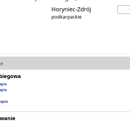
Horyniec-Zdrój
podkarpackie
ie
abiegowa
apia
apia
rapia
owanie