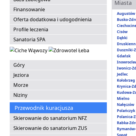
Miasta
Finansowanie
Augustów
Oferta dodatkowa i udogodnienia
Busko-Zdr
Ciechocin
Profile leczenia
Cisów
Dąbki
Sanatoria SPA
Druskienni
Duszniki-Z
Gdańsk
Inowrocła
Góry
Iwonicz-Zd
Jeziora
Jedlec
Kołobrzeg
Morze
Krynica-Zd
Kudowa-Zd
Niziny
Mielno
Nałęczów
Przewodnik kuracjusza
Polańczyk
Polanica-Z
Skierowanie do sanatorium NFZ
Rabka-Zdr
Skierowanie do sanatorium ZUS
Rymanów-
Sopot