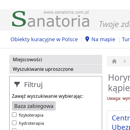
|
|
Obiekty kuracyjne w Polsce
Na mapie
Tur
Miejscowości
Strona 
Wyszukiwanie uproszczone
Horyn
Filtruj
kąpie
Zawęź wyszukiwanie wybierając:
Uwaga: wyni
Baza zabiegowa
fizykoterapia
Centr
hydroterapia
Ubezp