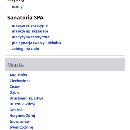
niziny
Sanatoria SPA
masaże relaksacyjne
masaże upiększające
medycyna estetyczna
pielęgnacja twarzy i dekoltu
zabiegi na ciało
Miasta
Augustów
Ciechocinek
Cisów
Dąbki
Druskienniki, Litwa
Duszniki-Zdrój
Gdańsk
Horyniec-Zdrój
Inowrocław
Iwonicz-Zdrój