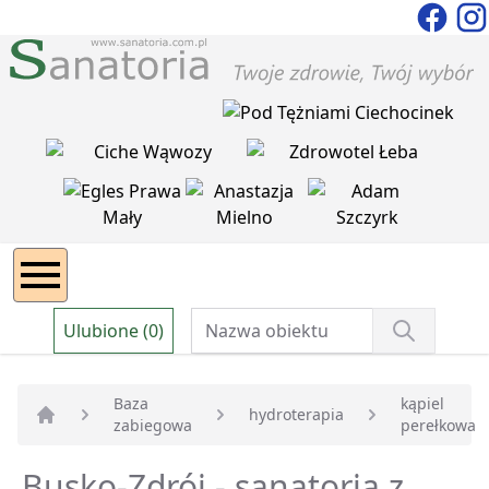
Ulubione (0)
Baza
kąpiel
hydroterapia
zabiegowa
perełkowa
Strona główna
Busko-Zdrój - sanatoria z