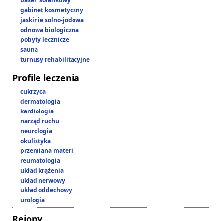
basen solankowy
gabinet kosmetyczny
jaskinie solno-jodowa
odnowa biologiczna
pobyty lecznicze
sauna
turnusy rehabilitacyjne
Profile leczenia
cukrzyca
dermatologia
kardiologia
narząd ruchu
neurologia
okulistyka
przemiana materii
reumatologia
układ krążenia
układ nerwowy
układ oddechowy
urologia
Rejony