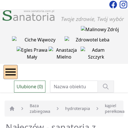
Ulubione (0)
Baza
kąpiel
hydroterapia
zabiegowa
perełkowa
Strona główna
Nałęczów - sanatoria z