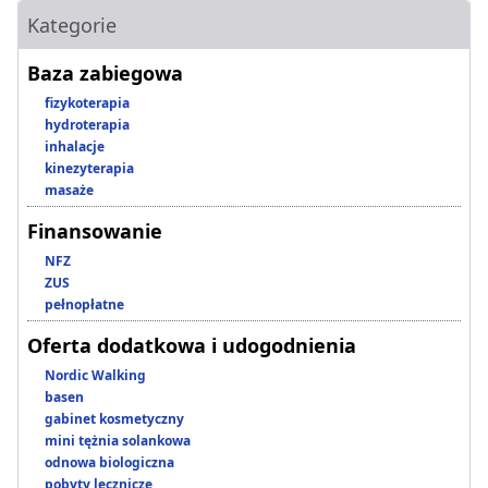
Kategorie
Baza zabiegowa
fizykoterapia
hydroterapia
inhalacje
kinezyterapia
masaże
Finansowanie
NFZ
ZUS
pełnopłatne
Oferta dodatkowa i udogodnienia
Nordic Walking
basen
gabinet kosmetyczny
mini tężnia solankowa
odnowa biologiczna
pobyty lecznicze