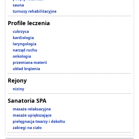
sauna
turnusy rehabilitacyjne
Profile leczenia
cukrzyca
kardiologia
laryngologia
narząd ruchu
onkologia
przemiana materii
układ krążenia
Rejony
niziny
Sanatoria SPA
masaże relaksacyjne
masaże upiększające
pielęgnacja twarzy i dekoltu
zabiegi na ciało