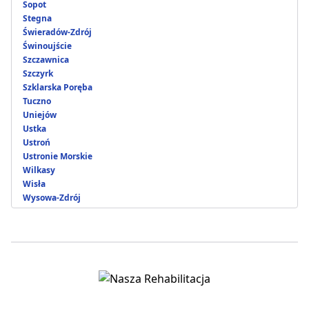
Sopot
Stegna
Świeradów-Zdrój
Świnoujście
Szczawnica
Szczyrk
Szklarska Poręba
Tuczno
Uniejów
Ustka
Ustroń
Ustronie Morskie
Wilkasy
Wisła
Wysowa-Zdrój