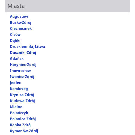
Miasta
Augustów
Busko-Zdrój
Ciechocinek
Cisów
Dąbki
Druskienniki, Litwa
Duszniki-Zdrój
Gdańsk
Horyniec-Zdrój
Inowrocław
Iwonicz-Zdrój
Jedlec
Kołobrzeg
Krynica-Zdrój
Kudowa-Zdrój
Mielno
Polańczyk
Polanica-Zdrój
Rabka-Zdrój
Rymanów-Zdrój