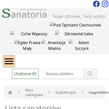
Ulubione (0)
Baza
fizykoterapia
magnetoter
zabiegowa
Strona główna
Lista sanatoriów