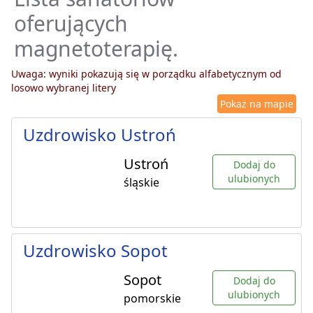
oferujących
magnetoterapię.
Uwaga: wyniki pokazują się w porządku alfabetycznym od
losowo wybranej litery
Pokaż na mapie
Uzdrowisko Ustroń
Ustroń
Dodaj do
ulubionych
śląskie
Uzdrowisko Sopot
Sopot
Dodaj do
ulubionych
pomorskie