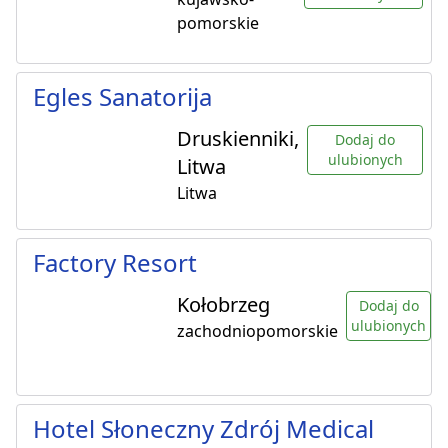
pomorskie
Egles Sanatorija
Druskienniki,
Dodaj do
ulubionych
Litwa
Litwa
Factory Resort
Kołobrzeg
Dodaj do
ulubionych
zachodniopomorskie
Hotel Słoneczny Zdrój Medical