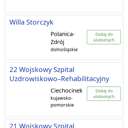
Willa Storczyk
Polanica-
Dodaj do
ulubionych
Zdrój
dolnośląskie
22 Wojskowy Szpital
Uzdrowiskowo–Rehabilitacyjny
Ciechocinek
Dodaj do
ulubionych
kujawsko-
pomorskie
21 Wojskowy Szpital