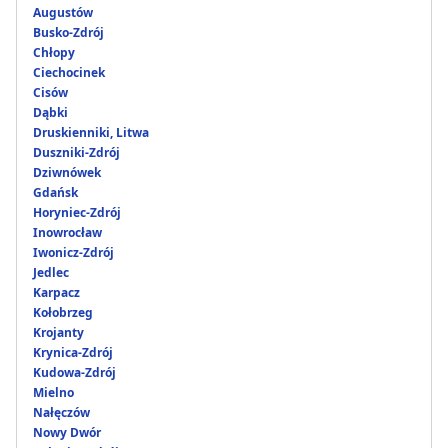
Augustów
Busko-Zdrój
Chłopy
Ciechocinek
Cisów
Dąbki
Druskienniki, Litwa
Duszniki-Zdrój
Dziwnówek
Gdańsk
Horyniec-Zdrój
Inowrocław
Iwonicz-Zdrój
Jedlec
Karpacz
Kołobrzeg
Krojanty
Krynica-Zdrój
Kudowa-Zdrój
Mielno
Nałęczów
Nowy Dwór