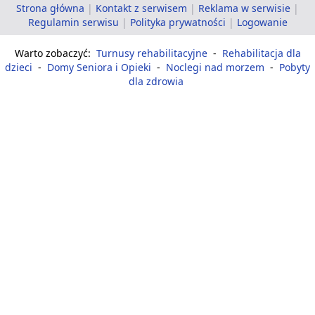
Strona główna
|
Kontakt z serwisem
|
Reklama w serwisie
|
Regulamin serwisu
|
Polityka prywatności
|
Logowanie
Warto zobaczyć:
Turnusy rehabilitacyjne
-
Rehabilitacja dla
dzieci
-
Domy Seniora i Opieki
-
Noclegi nad morzem
-
Pobyty
dla zdrowia