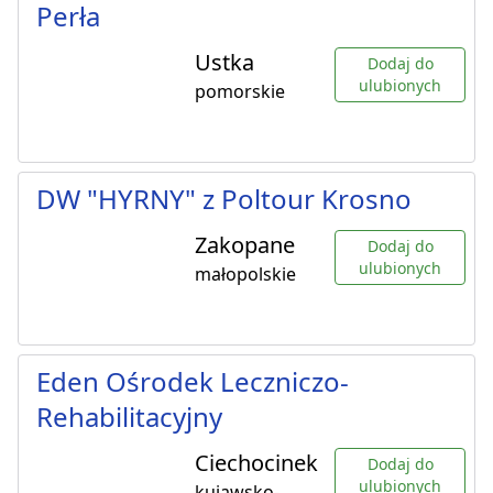
Perła
Ustka
Dodaj do
ulubionych
pomorskie
DW "HYRNY" z Poltour Krosno
Zakopane
Dodaj do
ulubionych
małopolskie
Eden Ośrodek Leczniczo-
Rehabilitacyjny
Ciechocinek
Dodaj do
ulubionych
kujawsko-