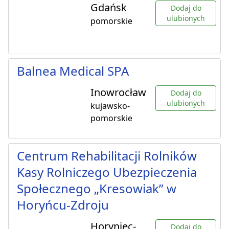
Gdańsk
Dodaj do
ulubionych
pomorskie
Balnea Medical SPA
Inowrocław
Dodaj do
ulubionych
kujawsko-
pomorskie
Centrum Rehabilitacji Rolników
Kasy Rolniczego Ubezpieczenia
Społecznego „Kresowiak” w
Horyńcu-Zdroju
Horyniec-
Dodaj do