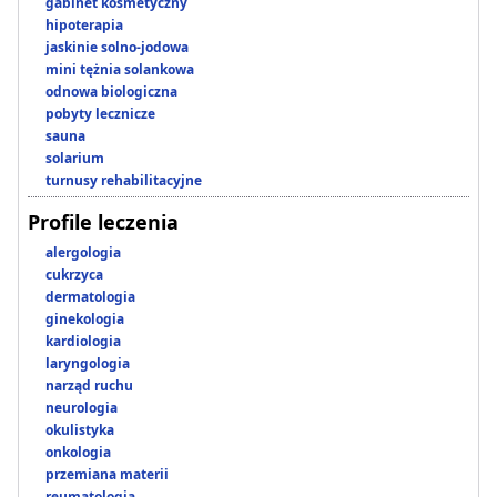
gabinet kosmetyczny
hipoterapia
jaskinie solno-jodowa
mini tężnia solankowa
odnowa biologiczna
pobyty lecznicze
sauna
solarium
turnusy rehabilitacyjne
Profile leczenia
alergologia
cukrzyca
dermatologia
ginekologia
kardiologia
laryngologia
narząd ruchu
neurologia
okulistyka
onkologia
przemiana materii
reumatologia