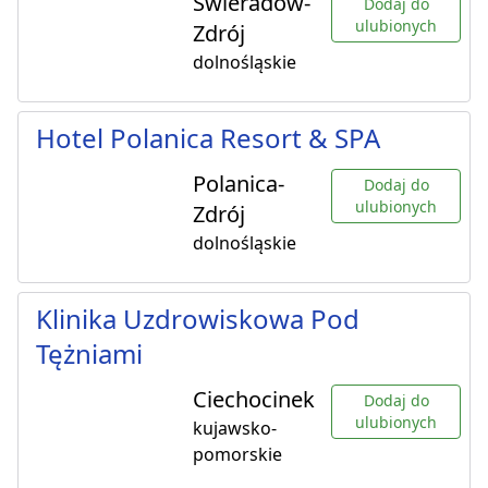
Świeradów-
Dodaj do
ulubionych
Zdrój
dolnośląskie
Hotel Polanica Resort & SPA
Polanica-
Dodaj do
ulubionych
Zdrój
dolnośląskie
Klinika Uzdrowiskowa Pod
Tężniami
Ciechocinek
Dodaj do
ulubionych
kujawsko-
pomorskie