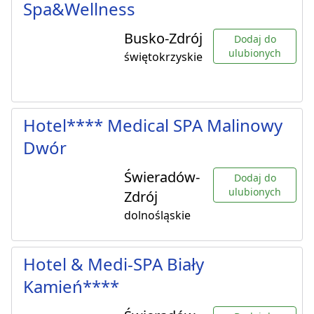
Spa&Wellness
Busko-Zdrój
Dodaj do
ulubionych
świętokrzyskie
Hotel**** Medical SPA Malinowy
Dwór
Świeradów-
Dodaj do
ulubionych
Zdrój
dolnośląskie
Hotel & Medi-SPA Biały
Kamień****