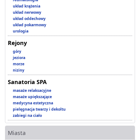
układ krążenia
układ nerwowy
układ oddechowy
układ pokarmowy
urologia
Rejony
góry
jeziora
morze
niziny
Sanatoria SPA
masaże relaksacyjne
masaże upiększające
medycyna estetyczna
pielęgnacja twarzy i dekoltu
zabiegi na ciało
Miasta