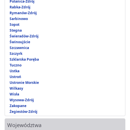
Polanica-Zdrój
Rabka-Zdrój
Rymanów-Zdrój
Sarbinowo
Sopot
Stegna
Świeradów-Zdrój
Świnoujście
Szczawnica
Szczyrk
Szklarska Poręba
Tuczno
Ustka
Ustroń
Ustronie Morskie
Wilkasy
Wisła
Wysowa-Zdrój
Zakopane
Żegiestów-Zdrój
Województwa