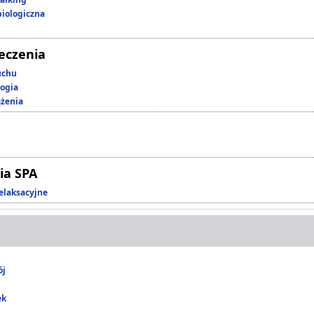
iologiczna
leczenia
uchu
ogia
ążenia
ia SPA
elaksacyjne
ój
ek