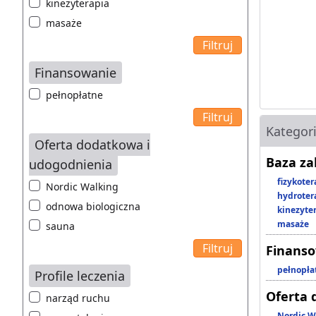
kinezyterapia
masaże
Finansowanie
pełnopłatne
Kategor
Oferta dodatkowa i
Baza z
udogodnienia
fizykoter
Nordic Walking
hydroter
odnowa biologiczna
kinezyte
masaże
sauna
Finans
pełnopła
Profile leczenia
Oferta 
narząd ruchu
Nordic W