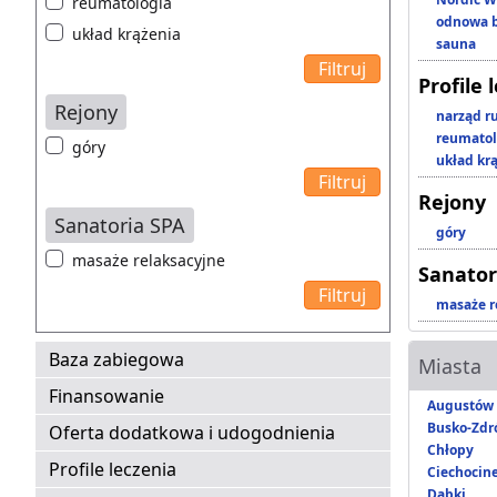
reumatologia
odnowa b
układ krążenia
sauna
Profile 
Rejony
narząd r
reumatol
góry
układ kr
Rejony
Sanatoria SPA
góry
masaże relaksacyjne
Sanator
masaże r
Baza zabiegowa
Miasta
Finansowanie
Augustów
Busko-Zdr
Oferta dodatkowa i udogodnienia
Chłopy
Profile leczenia
Ciechocin
Dąbki