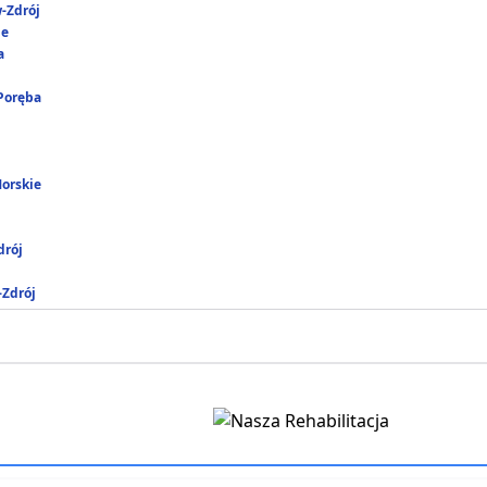
-Zdrój
ie
a
 Poręba
Morskie
rój
-Zdrój