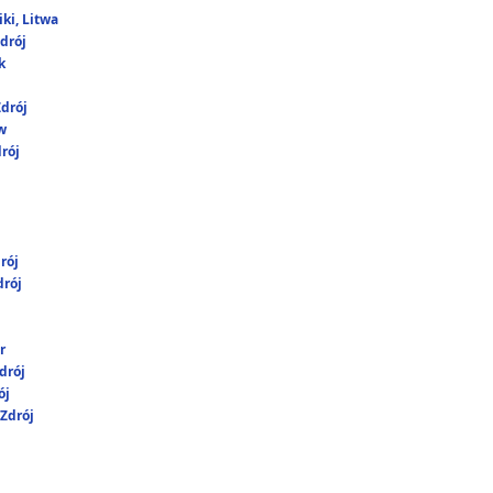
ki, Litwa
drój
k
drój
w
rój
rój
rój
r
drój
ój
Zdrój