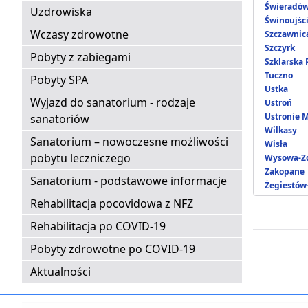
Świeradów
Uzdrowiska
Świnoujśc
Wczasy zdrowotne
Szczawnic
Szczyrk
Pobyty z zabiegami
Szklarska
Tuczno
Pobyty SPA
Ustka
Wyjazd do sanatorium - rodzaje
Ustroń
Ustronie 
sanatoriów
Wilkasy
Sanatorium – nowoczesne możliwości
Wisła
pobytu leczniczego
Wysowa-Zd
Zakopane
Sanatorium - podstawowe informacje
Żegiestów
Rehabilitacja pocovidowa z NFZ
Rehabilitacja po COVID-19
Pobyty zdrowotne po COVID-19
Aktualności