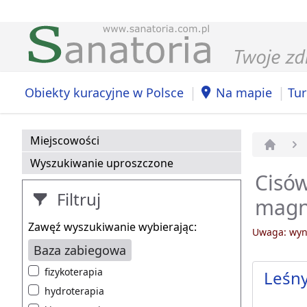
|
|
Obiekty kuracyjne w Polsce
Na mapie
Tur
Miejscowości
Strona 
Wyszukiwanie uproszczone
Cisów
Filtruj
magn
Zawęź wyszukiwanie wybierając:
Uwaga: wyni
Baza zabiegowa
fizykoterapia
Leśn
hydroterapia