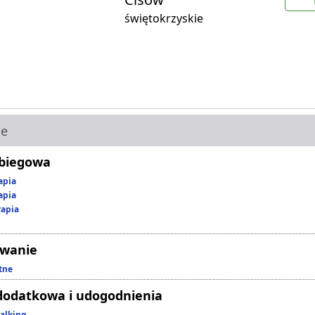
świętokrzyskie
ie
abiegowa
apia
apia
rapia
owanie
tne
dodatkowa i udogodnienia
alking