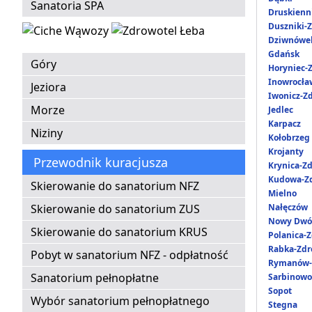
Sanatoria SPA
Druskienni
Duszniki-Z
Dziwnówe
Gdańsk
Góry
Horyniec-Z
Inowrocła
Jeziora
Iwonicz-Zd
Morze
Jedlec
Karpacz
Niziny
Kołobrzeg
Krojanty
Przewodnik kuracjusza
Krynica-Zd
Kudowa-Zd
Skierowanie do sanatorium NFZ
Mielno
Skierowanie do sanatorium ZUS
Nałęczów
Nowy Dwó
Skierowanie do sanatorium KRUS
Polanica-Z
Rabka-Zdr
Pobyt w sanatorium NFZ - odpłatność
Rymanów-
Sanatorium pełnopłatne
Sarbinowo
Sopot
Wybór sanatorium pełnopłatnego
Stegna