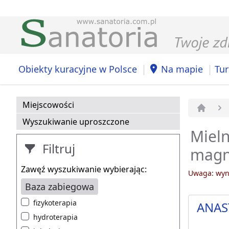
|
|
Obiekty kuracyjne w Polsce
Na mapie
Tur
Miejscowości
Strona 
Wyszukiwanie uproszczone
Mieln
Filtruj
magn
Zawęź wyszukiwanie wybierając:
Uwaga: wyni
Baza zabiegowa
fizykoterapia
ANAS
hydroterapia