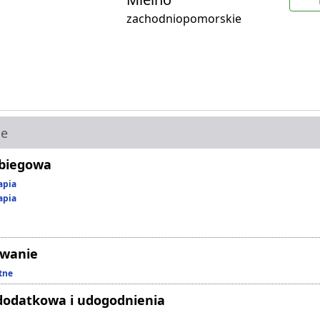
zachodniopomorskie
ie
abiegowa
apia
apia
owanie
tne
dodatkowa i udogodnienia