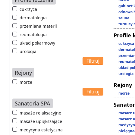
gabinet 
cukrzyca
odnowa b
dermatologia
sauna
turnusy 
przemiana materii
reumatologia
Profile 
układ pokarmowy
cukrzyca
dermatol
urologia
przemian
reumatol
układ p
Rejony
urologia
morze
Rejony
morze
Sanatoria SPA
Sanator
masaże relaksacyjne
masaże r
masaże u
masaże upiększające
medycyna
medycyna estetyczna
pielęgnac