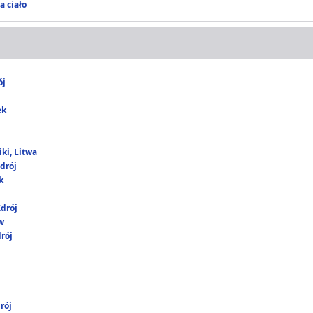
a ciało
ój
ek
ki, Litwa
drój
k
drój
w
rój
rój