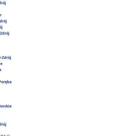
rój
r
drój
ój
Zdrój
-Zdrój
ie
a
 Poręba
Morskie
rój