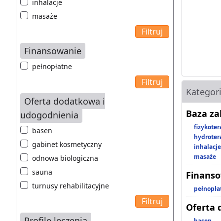
inhalacje
masaże
Finansowanie
pełnopłatne
Kategor
Oferta dodatkowa i
Baza z
udogodnienia
fizykoter
basen
hydroter
gabinet kosmetyczny
inhalacje
masaże
odnowa biologiczna
sauna
Finans
turnusy rehabilitacyjne
pełnopła
Oferta 
Profile leczenia
basen