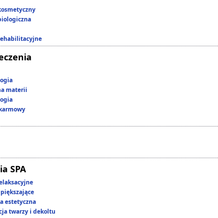
kosmetyczny
iologiczna
rehabilitacyjne
leczenia
ogia
a materii
ogia
okarmowy
ia SPA
elaksacyjne
piększające
 estetyczna
ja twarzy i dekoltu