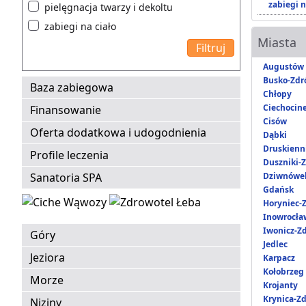
zabiegi n
pielęgnacja twarzy i dekoltu
zabiegi na ciało
Miasta
Augustów
Busko-Zdr
Baza zabiegowa
Chłopy
Ciechocin
Finansowanie
Cisów
Oferta dodatkowa i udogodnienia
Dąbki
Druskienni
Profile leczenia
Duszniki-Z
Sanatoria SPA
Dziwnówe
Gdańsk
Horyniec-Z
Inowrocła
Iwonicz-Zd
Góry
Jedlec
Jeziora
Karpacz
Kołobrzeg
Morze
Krojanty
Krynica-Zd
Niziny