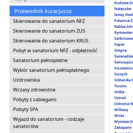
Kudowa-Zd
Nałęczów
Przewodnik kuracjusza
Nowy Dwó
Skierowanie do sanatorium NFZ
Polanica-Z
Rabka-Zdr
Skierowanie do sanatorium ZUS
Rymanów-
Sarbinowo
Skierowanie do sanatorium KRUS
Sopot
Pobyt w sanatorium NFZ - odpłatność
Stegna
Świeradów
Sanatorium pełnopłatne
Świnoujśc
Szczawnic
Wybór sanatorium pełnopłatnego
Szczyrk
Uzdrowiska
Szklarska
Tuczno
Wczasy zdrowotne
Ustka
Ustroń
Pobyty z zabiegami
Ustronie 
Pobyty SPA
Wilkasy
Wisła
Wyjazd do sanatorium - rodzaje
Wysowa-Zd
sanatoriów
Zakopane