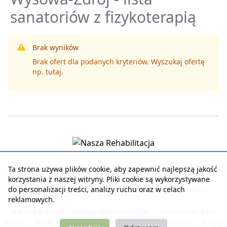
sanatoriów z fizykoterapią
Brak wyników
Brak ofert dla podanych kryteriów. Wyszukaj ofertę
np.
tutaj
.
Ta strona używa plików cookie, aby zapewnić najlepszą jakość
korzystania z naszej witryny. Pliki cookie są wykorzystywane
Strona główna
|
Kontakt z serwisem
|
Reklama w serwisie
|
do personalizacji treści, analizy ruchu oraz w celach
Regulamin serwisu
|
Polityka prywatności
|
Logowanie
reklamowych.
Warto zobaczyć:
Turnusy rehabilitacyjne
-
Rehabilitacja dla
dzieci
-
Domy Seniora i Opieki
-
Noclegi nad morzem
-
Pobyty