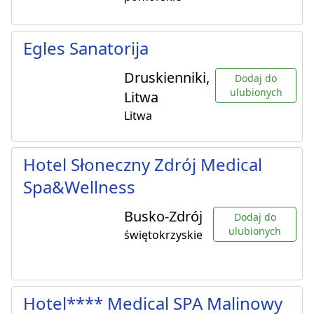
Egles Sanatorija
Druskienniki,
Dodaj do
ulubionych
Litwa
Litwa
Hotel Słoneczny Zdrój Medical
Spa&Wellness
Busko-Zdrój
Dodaj do
ulubionych
świętokrzyskie
Hotel**** Medical SPA Malinowy