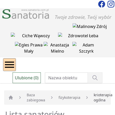
Ulubione (0)
Baza
krioterapia
fizykoterapia
zabiegowa
ogólna
Strona główna
Lista sanatoriów