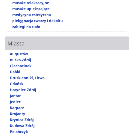
masaże relaksacyjne
masaże upiększające
medycyna estetyczna
pielęgnacja twarzy i dekoltu
zabiegi na ciało
Miasta
Augustów
Busko-Zdrój
Ciechocinek
Dąbki
Druskienniki, Litwa
Gdańsk
Horyniec-Zdrój
Jantar
Jedlec
Karpacz
Krojanty
Krynica-Zdrój
Kudowa-Zdrój
Polańczyk