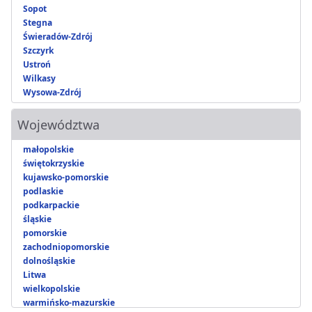
Sopot
Stegna
Świeradów-Zdrój
Szczyrk
Ustroń
Wilkasy
Wysowa-Zdrój
Województwa
małopolskie
świętokrzyskie
kujawsko-pomorskie
podlaskie
podkarpackie
śląskie
pomorskie
zachodniopomorskie
dolnośląskie
Litwa
wielkopolskie
warmińsko-mazurskie