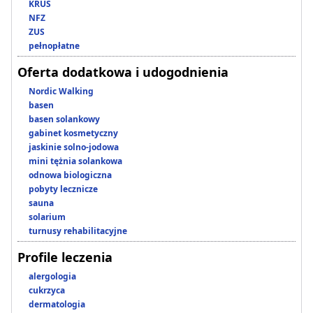
KRUS
NFZ
ZUS
pełnopłatne
Oferta dodatkowa i udogodnienia
Nordic Walking
basen
basen solankowy
gabinet kosmetyczny
jaskinie solno-jodowa
mini tężnia solankowa
odnowa biologiczna
pobyty lecznicze
sauna
solarium
turnusy rehabilitacyjne
Profile leczenia
alergologia
cukrzyca
dermatologia