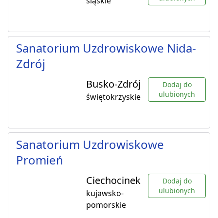
śląskie
Sanatorium Uzdrowiskowe Nida-
Zdrój
Busko-Zdrój
Dodaj do
ulubionych
świętokrzyskie
Sanatorium Uzdrowiskowe
Promień
Ciechocinek
Dodaj do
ulubionych
kujawsko-
pomorskie