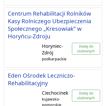
Centrum Rehabilitacji Rolników
Kasy Rolniczego Ubezpieczenia
Społecznego „Kresowiak” w
Horyńcu-Zdroju
Horyniec-
Dodaj do
ulubionych
Zdrój
podkarpackie
Eden Ośrodek Leczniczo-
Rehabilitacyjny
Ciechocinek
Dodaj do
ulubionych
kujawsko-
pomorskie