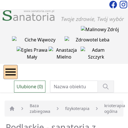
Ulubione (0)
Baza
krioterapia
fizykoterapia
zabiegowa
ogólna
Strona główna
Podlaskie - sanatoria z