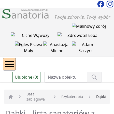
Ulubione (0)
Baza
fizykoterapia
Dąbki
zabiegowa
Strona główna
Dąbki - lista sanatoriów z