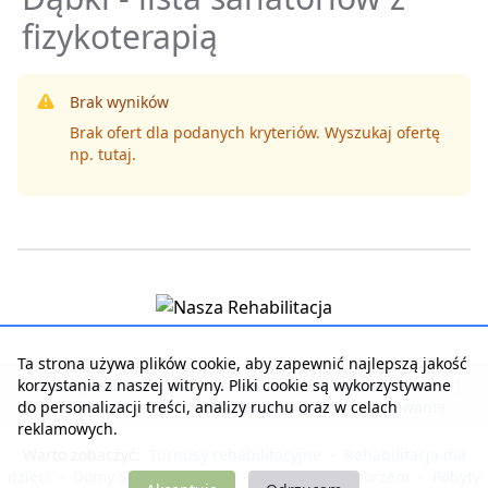
fizykoterapią
Brak wyników
Brak ofert dla podanych kryteriów. Wyszukaj ofertę
np.
tutaj
.
Ta strona używa plików cookie, aby zapewnić najlepszą jakość
korzystania z naszej witryny. Pliki cookie są wykorzystywane
Strona główna
|
Kontakt z serwisem
|
Reklama w serwisie
|
do personalizacji treści, analizy ruchu oraz w celach
Regulamin serwisu
|
Polityka prywatności
|
Logowanie
reklamowych.
Warto zobaczyć:
Turnusy rehabilitacyjne
-
Rehabilitacja dla
dzieci
-
Domy Seniora i Opieki
-
Noclegi nad morzem
-
Pobyty